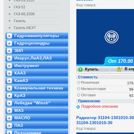
ГАЗ-24,3110
Код товара:
ГАЗ-52
ГАЗ-66,3308
Газель
Газель NEXT
Гидроманипуляторы
Гидроцилиндры
ЗИЛ
Икарус,ЛиАЗ,ЛАЗ
От 170.00
Инструмент
КААЗ
Стоимость
КамАЗ
Розничная
170
Коммунальная техника
Мелкооптовая
96
КрАЗ
Оптовая
93
Применение
Лебедки "Winch"
Подробное описание
МАЗ
Радиатор 31104-1301010-30
МАСЛО
31104-1301010-30
ПАЗ
Код товара:
Подшипники