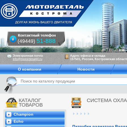
51-888
(49449)
Электронная почта
Адрес офиса и склада
info@motordetal44.ru
157501, Россия, Костромская область
О компании
Новости
КАТАЛОГ
СИСТЕМА ОХЛ
ТОВАРОВ
Champion
Echo
Патрубки радиатора Валд