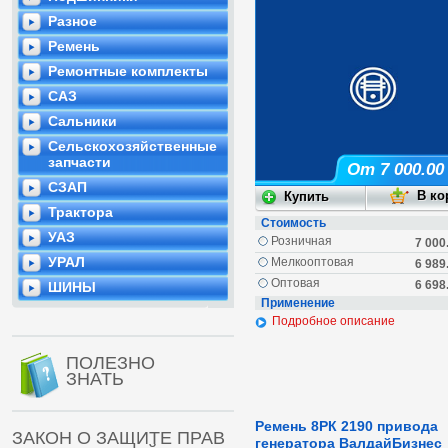
Разное
Ремень
Ремонтные комплекты
САЗ
Сальники
Сельскохозяйственные
запчасти
От 7 000.00
СЗАП
Трактора
Стоимость
УАЗ
Розничная
7 000
УРАЛ
Мелкооптовая
6 989
Оптовая
6 698
ШИНЫ
Применение
Подробное описание
ПОЛЕЗНО
ЗНАТЬ
Ремень 8РК 2190 привода
ЗАКОН О ЗАЩИТЕ ПРАВ
генератора ВалдайБизнес