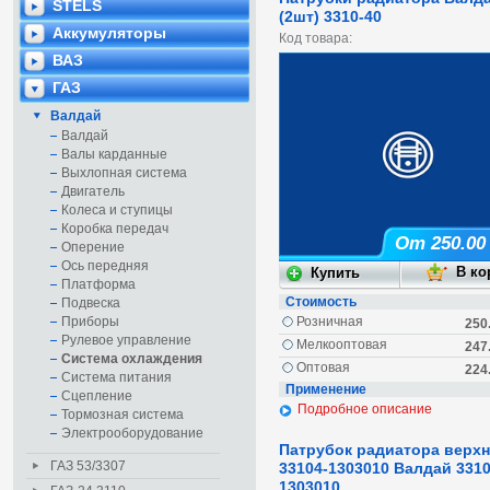
STELS
(2шт) 3310-40
Аккумуляторы
Код товара:
ВАЗ
ГАЗ
Валдай
Валдай
Валы карданные
Выхлопная система
Двигатель
Колеса и ступицы
Коробка передач
От 250.00
Оперение
Ось передняя
Платформа
Стоимость
Подвеска
Приборы
Розничная
250
Рулевое управление
Мелкооптовая
247
Система охлаждения
Оптовая
224
Система питания
Применение
Сцепление
Подробное описание
Тормозная система
Электрооборудование
Патрубок радиатора верхн
ГАЗ 53/3307
33104-1303010 Валдай 3310
1303010