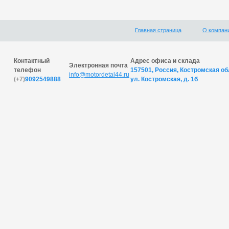
Главная страница
О компан
Контактный
Адрес офиса и склада
Электронная почта
телефон
157501, Россия, Костромская обл
info@motordetal44.ru
(+7)
9092549888
ул. Костромская, д. 1б