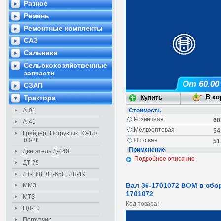
Разное
Ремень
Ремонтные комплекты
САЗ
Сальники
Сельскохозяйственные
запчасти
От 60.00
СЗАП
Трактора
А-01
Стоимость
Розничная
60
А-41
Мелкооптовая
54
Грейдер+Погрузчик ТО-18/
ТО-28
Оптовая
51
Применение
Двигатель Д-440
Подробное описание
ДТ-75
ЛТ-188, ЛТ-65Б, ЛП-19
Вал 36-1701072 ВОМ в сбор
ММЗ
1701072
МТЗ
Код товара:
ПД-10
Погрузчик