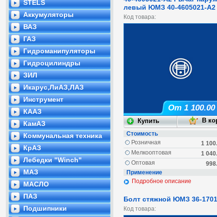
STELS
левый ЮМЗ 40-4605021-А2
Аккумуляторы
Код товара:
ВАЗ
ГАЗ
Гидроманипуляторы
Гидроцилиндры
ЗИЛ
Икарус,ЛиАЗ,ЛАЗ
Инструмент
От 1 100.00
КААЗ
КамАЗ
Стоимость
Коммунальная техника
Розничная
1 100
КрАЗ
Мелкооптовая
1 040
Лебедки "Winch"
Оптовая
998
МАЗ
Применение
Подробное описание
МАСЛО
ПАЗ
Болт стяжной ЮМЗ 36-1701
Подшипники
Код товара: