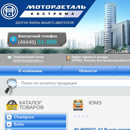
51-888
(49449)
Электронная почта
Адрес офиса и склада
info@motordetal44.ru
157501, Россия, Костромская область
О компании
Новости
КАТАЛОГ
ЮМЗ
ТОВАРОВ
Champion
Echo
40-4605021-А2 Рычаг нару