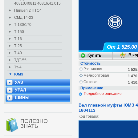
40810,40811,40816,41.015
Прицеп 2 ПТС4
СМД 14-23
Т-130/170
Т-150
Т-16
Т-25
От 1 525.00
Т-40
ТДТ-55
Стоимость
Тт-4
Розничная
1 525
ЮМЗ
Мелкооптовая
1 470
УАЗ
Оптовая
1 410
Применение
УРАЛ
Подробное описание
ШИНЫ
Вал главной муфты ЮМЗ 4
1604113
Код товара:
ПОЛЕЗНО
ЗНАТЬ