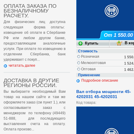
ОПЛАТА ЗАКАЗА ПО
БЕЗНАЛИЧНОМУ
РАСЧЕТУ.
Для физических лиц доступна
следующая форма оплаты:
извещение об оплате в Сбербанке
От 1 550.00
РФ или любом другом банке,
предоставляющем аналогичные
услуги. При оплате по извещению в
Стоимость
отделении Сбербанка, банк
Розничная
1 550
удерживает с покуп...
Мелкооптовая
1 524
читатать далее
Оптовая
1 462
Применение
ДОСТАВКА В ДРУГИЕ
Подробное описание
РЕГИОНЫ РОССИИ.
Вал отбора мощности 45-
Вы выбираете необходимый Вам
4202031 45-4202031
товар на нашем сайте и там же
оформляете заказ (см пункт 1.), или
Код товара:
согласовываете заказ с
менеджером по телефону (49449)
51-888, для последующего
выставления счета на оплату.
Оплата произво...