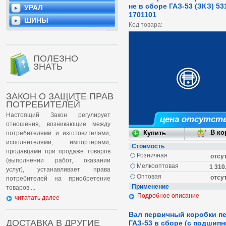
не в сборе ГАЗ-53 (ЗКЗ) 53
УРАЛ
1701101
ШИНЫ
Код товара:
ПОЛЕЗНО
ЗНАТЬ
ЗАКОН О ЗАЩИТЕ ПРАВ
ПОТРЕБИТЕЛЕЙ
Настоящий Закон регулирует
цена отсутст
отношения, возникающие между
потребителями и изготовителями,
исполнителями, импортерами,
Стоимость
продавцами при продаже товаров
Розничная
отсу
(выполнении работ, оказании
Мелкооптовая
1 310
услуг), устанавливает права
Оптовая
отсу
потребителей на приобретение
Применение
товаров ...
Подробное описание
читатать далее
Вал первичный коробки п
ДОСТАВКА В ДРУГИЕ
ГАЗ-53 в сборе (с подшипн