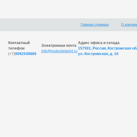
Главная страница
О компан
Контактный
Адрес офиса и склада
Электронная почта
телефон
157501, Россия, Костромская обл
info@motordetal44.ru
(+7)
9092549888
ул. Костромская, д. 1б