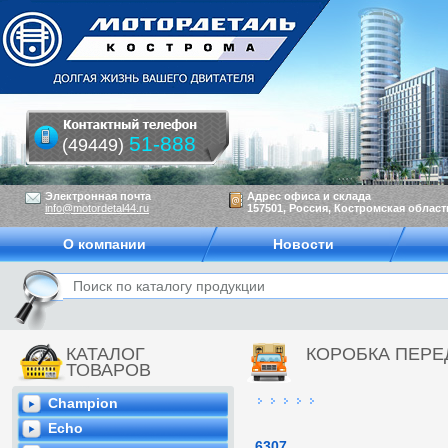
51-888
(49449)
Электронная почта
Адрес офиса и склада
info@motordetal44.ru
157501, Россия, Костромская область
О компании
Новости
КАТАЛОГ
КОРОБКА ПЕРЕ
ТОВАРОВ
Champion
Echo
6307