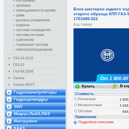
пол кабины
приборы
Блок шестерен заднего хо
принадлежности кузова
старого образца КПП ГАЗ-5
рама
1701080-022
рулевое управление
Код товара:
сиденья
система охлаждения
система питания
сцепление
тормозная система
электрооборудование
ГАЗ-24,3110
ГАЗ-52
ГАЗ-66,3308
От 1 800.00
Газель
Газель NEXT
Гидроманипуляторы
Стоимость
Гидроцилиндры
Розничная
1 800
Мелкооптовая
1 049
ЗИЛ
Оптовая
944
Икарус,ЛиАЗ,ЛАЗ
Применение
Инструмент
Подробное описание
КААЗ