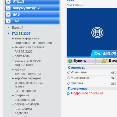
STELS
Код товара:
Аккумуляторы
ВАЗ
ГАЗ
Валдай
ГАЗ 53/3307
валы карданные
вентиляция и отопление
выхлопная система
ГАЗ 53/3307
От 450.00
двигатель
домкраты и ключи
задний мост
Стоимость
кабина
Розничная
450
колеса и ступицы
Мелкооптовая
коробка передач
396
механизм подъема
Оптовая
359
кузова
Применение
окно ветровое
Подробное описание
оперение
ось передняя
передние двери
платформа
подвеска