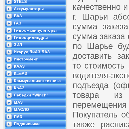
STELS
качественно и
Аккумуляторы
г. Шарьи абс
ВАЗ
ГАЗ
сумма заказа
Гидроманипуляторы
сумма заказа 
Гидроцилиндры
по Шарье буд
ЗИЛ
Икарус,ЛиАЗ,ЛАЗ
доставить зак
Инструмент
то стоимость
КААЗ
водителя-экс
КамАЗ
Коммунальная техника
подъезда (офи
КрАЗ
товара из
Лебедки "Winch"
МАЗ
перемещения
МАСЛО
Покупатель об
ПАЗ
также распи
Подшипники