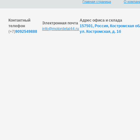
Главная страница
О компан
Контактный
Адрес офиса и склада
Электронная почта
телефон
157501, Россия, Костромская обл
info@motordetal44.ru
(+7)
9092549888
ул. Костромская, д. 1б