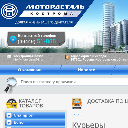
51-888
(49449)
Электронная почта
Адрес офиса и склада
info@motordetal44.ru
157501, Россия, Костромская область
О компании
Новости
КАТАЛОГ
ДОСТАВКА ПО 
ТОВАРОВ
Champion
Echo
Курьеры ин