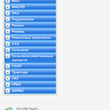
МАЗ
МАСЛО
ПАЗ
Подшипники
Разное
Ремень
Ремонтные комплекты
САЗ
Сальники
Сельскохозяйственные
запчасти
СЗАП
Трактора
УАЗ
УРАЛ
ШИНЫ
ПОЛЕЗНО