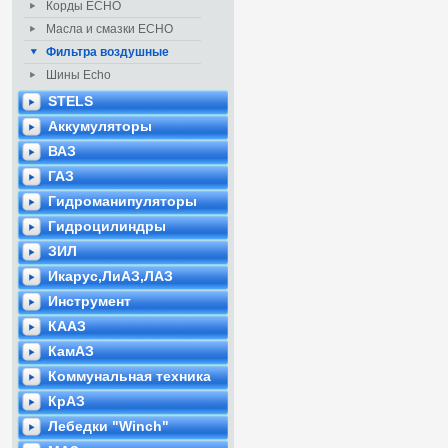
Корды ECHO
Масла и смазки ECHO
Фильтра воздушные
Шины Echo
STELS
Аккумуляторы
ВАЗ
ГАЗ
Гидроманипуляторы
Гидроцилиндры
ЗИЛ
Икарус,ЛиАЗ,ЛАЗ
Инструмент
КААЗ
КамАЗ
Коммунальная техника
КрАЗ
Лебедки "Winch"