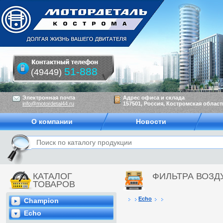
51-888
(49449)
Электронная почта
Адрес офиса и склада
info@motordetal44.ru
157501, Россия, Костромская область
О компании
Новости
КАТАЛОГ
ФИЛЬТРА ВОЗ
ТОВАРОВ
Echo
Champion
Echo