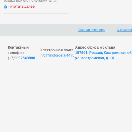
товара при его получении. &nb...
читатать далее
Главная страница
О компан
Контактный
Адрес офиса и склада
Электронная почта
телефон
157501, Россия, Костромская обл
info@motordetal44.ru
(+7)
9092549888
ул. Костромская, д. 1б