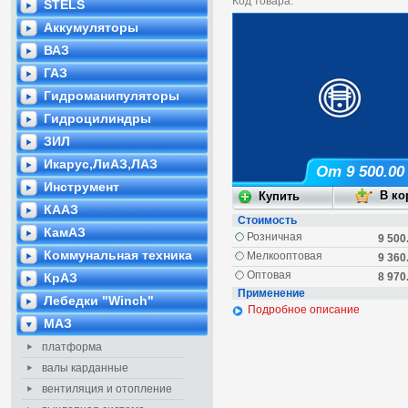
Код товара:
STELS
Аккумуляторы
ВАЗ
ГАЗ
Гидроманипуляторы
Гидроцилиндры
ЗИЛ
Икарус,ЛиАЗ,ЛАЗ
От 9 500.00
Инструмент
КААЗ
Стоимость
КамАЗ
Розничная
9 500
Коммунальная техника
Мелкооптовая
9 360
Оптовая
КрАЗ
8 970
Применение
Лебедки "Winch"
Подробное описание
МАЗ
платформа
валы карданные
вентиляция и отопление