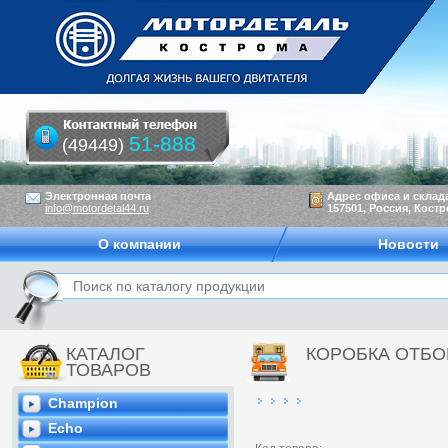
51-888
(49449)
Электронная почта
Адрес офиса и склад
info@motordetal44.ru
157501, Россия, Костр
О компании
Новости
КАТАЛОГ
КОРОБКА ОТБ
ТОВАРОВ
Champion
Echo