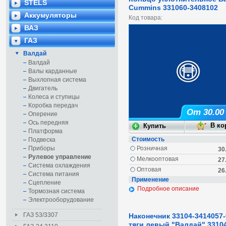
STELS
Cummins 331060-3408102
Аккумуляторы
Код товара:
ВАЗ
ГАЗ
Валдай
Валдай
Валы карданные
Выхлопная система
Двигатель
Колеса и ступицы
Коробка передач
От 30.00
Оперение
Ось передняя
Платформа
Стоимость
Подвеска
Приборы
Розничная
30
Рулевое управление
Мелкооптовая
27
Система охлаждения
Оптовая
26
Система питания
Применение
Сцепление
Подробное описание
Тормозная система
Электрооборудование
ГАЗ 53/3307
Наконечник 33104-3414057-
тяги левый "Валдай" 3310