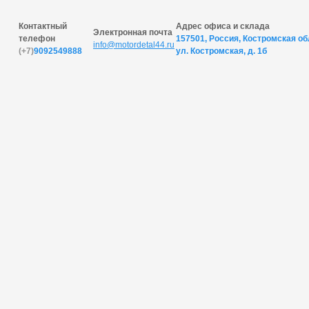
Контактный
Адрес офиса и склада
Электронная почта
телефон
157501, Россия, Костромская обл
info@motordetal44.ru
(+7)
9092549888
ул. Костромская, д. 1б