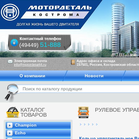
51-888
(49449)
Электронная почта
Адрес офиса и склада
info@motordetal44.ru
157501, Россия, Костромская область
О компании
Новости
КАТАЛОГ
РУЛЕВОЕ УПРА
ТОВАРОВ
Champion
Echo
Кольцо уплотнительное В