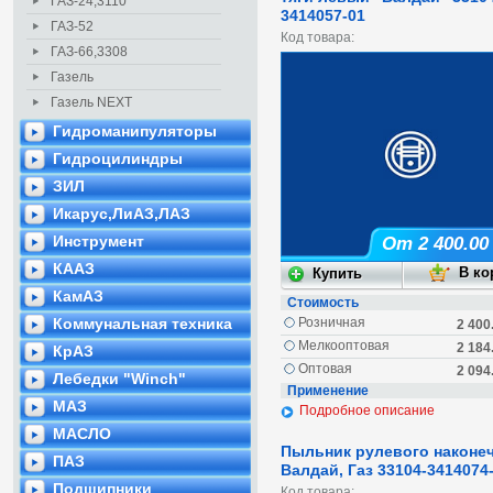
ГАЗ-24,3110
3414057-01
ГАЗ-52
Код товара:
ГАЗ-66,3308
Газель
Газель NEXT
Гидроманипуляторы
Гидроцилиндры
ЗИЛ
Икарус,ЛиАЗ,ЛАЗ
Инструмент
От 2 400.00
КААЗ
КамАЗ
Стоимость
Коммунальная техника
Розничная
2 400
Мелкооптовая
2 184
КрАЗ
Оптовая
2 094
Лебедки "Winch"
Применение
МАЗ
Подробное описание
МАСЛО
Пыльник рулевого наконе
ПАЗ
Валдай, Газ 33104-3414074
Подшипники
Код товара: