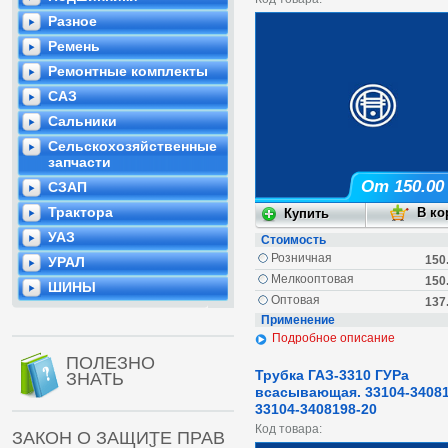
Разное
Ремень
Ремонтные комплекты
САЗ
Сальники
Сельскохозяйственные
запчасти
От 150.00
СЗАП
Трактора
УАЗ
Стоимость
Розничная
150
УРАЛ
Мелкооптовая
150
ШИНЫ
Оптовая
137
Применение
Подробное описание
ПОЛЕЗНО
Трубка ГАЗ-3310 ГУРа
ЗНАТЬ
всасывающая. 33104-34081
33104-3408198-20
Код товара:
ЗАКОН О ЗАЩИТЕ ПРАВ