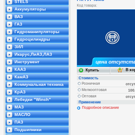
STELS
Код товара:
Аккумуляторы
ВАЗ
ГАЗ
Гидроманипуляторы
Гидроцилиндры
ЗИЛ
Икарус,ЛиАЗ,ЛАЗ
цена отсутст
Инструмент
КААЗ
КамАЗ
Стоимость
Розничная
Коммунальная техника
отсу
Мелкооптовая
100
КрАЗ
Оптовая
отсу
Лебедки "Winch"
Применение
МАЗ
Подробное описание
МАСЛО
ПАЗ
Подшипники