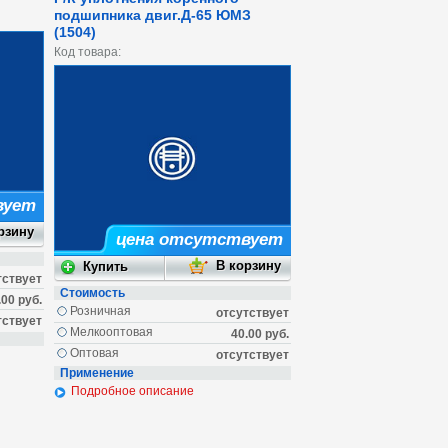
подшипника двиг.Д-65 ЮМЗ
(1504)
Код товара:
вует
цена отсутствует
тствует
Стоимость
.00 руб.
Розничная
отсутствует
тствует
Мелкооптовая
40.00 руб.
Оптовая
отсутствует
Применение
Подробное описание