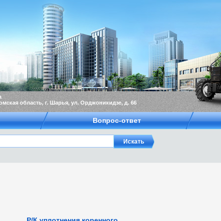
а
омская область, г. Шарья, ул. Орджоникидзе, д. 66
Вопрос-ответ
Р/К уплотнения коренного