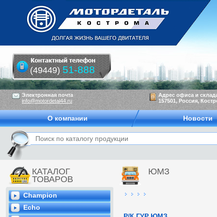
51-888
(49449)
Электронная почта
Адрес офиса и склад
info@motordetal44.ru
157501, Россия, Костр
О компании
Новости
КАТАЛОГ
ЮМЗ
ТОВАРОВ
Champion
Echo
Р/К ГУР ЮМЗ