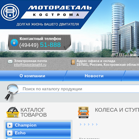
51-888
(49449)
Электронная почта
Адрес офиса и склада
info@motordetal44.ru
157501, Россия, Костромская область
О компании
Новости
КАТАЛОГ
КОЛЕСА И СТУ
ТОВАРОВ
Champion
Echo