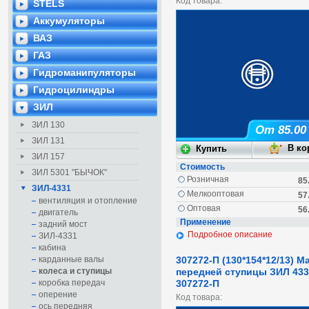
Код товара:
STELS
Аккумуляторы
ВАЗ
ГАЗ
Гидроманипуляторы
Гидроцилиндры
ЗИЛ
ЗИЛ 130
От 85.00
ЗИЛ 131
ЗИЛ 157
Стоимость
ЗИЛ 5301 "БЫЧОК"
Розничная
85
ЗИЛ-4331
Мелкооптовая
57
вентиляция и отопление
Оптовая
56
двигатель
Применение
задний мост
Подробное описание
ЗИЛ-4331
кабина
карданные валы
307272-П (130*154*12/13) М
колеса и ступицы
передней ступицы ЗИЛ 433
коробка передач
307272-П
оперение
Код товара:
ось передняя