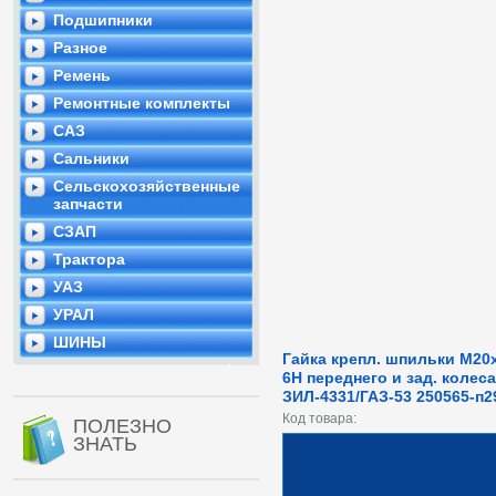
Подшипники
Разное
Ремень
Ремонтные комплекты
САЗ
Сальники
Сельскохозяйственные
запчасти
СЗАП
Трактора
УАЗ
УРАЛ
ШИНЫ
Гайка крепл. шпильки М20х
6Н переднего и зад. колеса
ЗИЛ-4331/ГАЗ-53 250565-п2
Код товара:
ПОЛЕЗНО
ЗНАТЬ