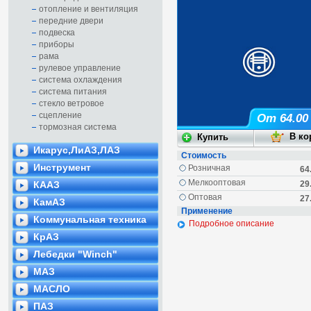
отопление и вентиляция
передние двери
подвеска
приборы
рама
рулевое управление
система охлаждения
система питания
стекло ветровое
сцепление
От 64.00
тормозная система
Икарус,ЛиАЗ,ЛАЗ
Стоимость
Инструмент
Розничная
64
Мелкооптовая
КААЗ
29
Оптовая
27
КамАЗ
Применение
Коммунальная техника
Подробное описание
КрАЗ
Лебедки "Winch"
МАЗ
МАСЛО
ПАЗ