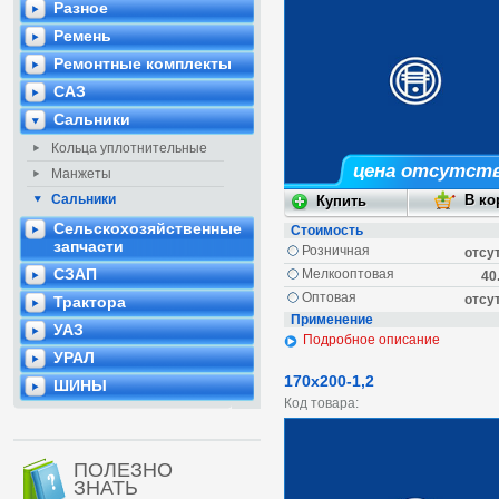
Разное
Ремень
Ремонтные комплекты
САЗ
Сальники
Кольца уплотнительные
цена отсутст
Манжеты
Сальники
Сельскохозяйственные
Стоимость
запчасти
Розничная
отсу
СЗАП
Мелкооптовая
40
Оптовая
отсу
Трактора
Применение
УАЗ
Подробное описание
УРАЛ
170х200-1,2
ШИНЫ
Код товара:
ПОЛЕЗНО
ЗНАТЬ