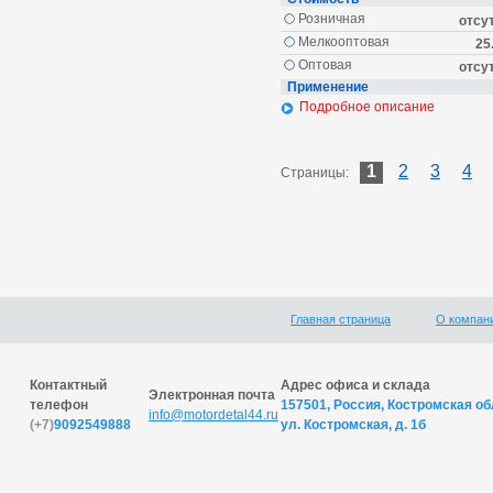
Розничная
отсу
Мелкооптовая
25
Оптовая
отсу
Применение
Подробное описание
1
2
3
4
Страницы:
Главная страница
О компан
Контактный
Адрес офиса и склада
Электронная почта
телефон
157501, Россия, Костромская обл
info@motordetal44.ru
(+7)
9092549888
ул. Костромская, д. 1б