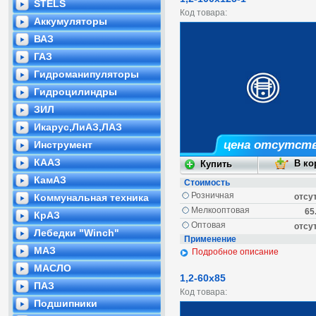
STELS
Код товара:
Аккумуляторы
ВАЗ
ГАЗ
Гидроманипуляторы
Гидроцилиндры
ЗИЛ
Икарус,ЛиАЗ,ЛАЗ
цена отсутст
Инструмент
КААЗ
КамАЗ
Стоимость
Розничная
Коммунальная техника
отсу
Мелкооптовая
65
КрАЗ
Оптовая
отсу
Лебедки "Winch"
Применение
МАЗ
Подробное описание
МАСЛО
1,2-60х85
ПАЗ
Код товара:
Подшипники