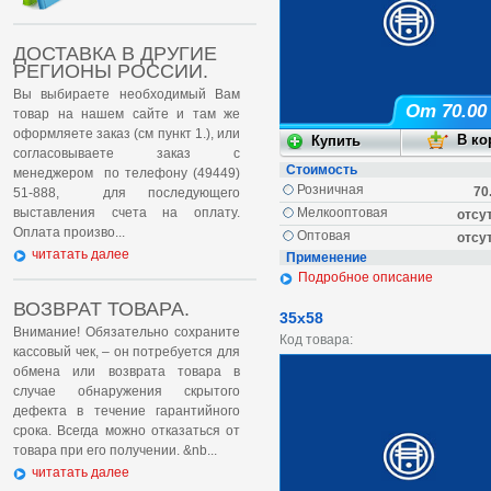
ДОСТАВКА В ДРУГИЕ
РЕГИОНЫ РОССИИ.
Вы выбираете необходимый Вам
От 70.00
товар на нашем сайте и там же
оформляете заказ (см пункт 1.), или
согласовываете заказ с
Стоимость
менеджером по телефону (49449)
Розничная
70
51-888, для последующего
выставления счета на оплату.
Мелкооптовая
отсу
Оплата произво...
Оптовая
отсу
читатать далее
Применение
Подробное описание
ВОЗВРАТ ТОВАРА.
35х58
Внимание! Обязательно сохраните
Код товара:
кассовый чек, – он потребуется для
обмена или возврата товара в
случае обнаружения скрытого
дефекта в течение гарантийного
срока. Всегда можно отказаться от
товара при его получении. &nb...
читатать далее