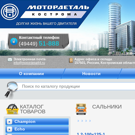
51-888
(49449)
Электронная почта
Адрес офиса и склада
info@motordetal44.ru
157501, Россия, Костромская область
О компании
Новости
КАТАЛОГ
САЛЬНИКИ
ТОВАРОВ
Champion
Echo
1,2-100х125-1