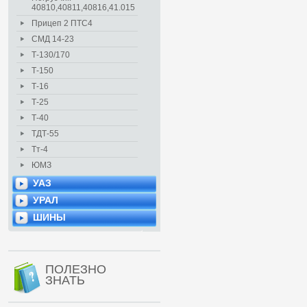
40810,40811,40816,41.015
Прицеп 2 ПТС4
СМД 14-23
Т-130/170
Т-150
Т-16
Т-25
Т-40
ТДТ-55
Тт-4
ЮМЗ
УАЗ
УРАЛ
ШИНЫ
ПОЛЕЗНО
ЗНАТЬ