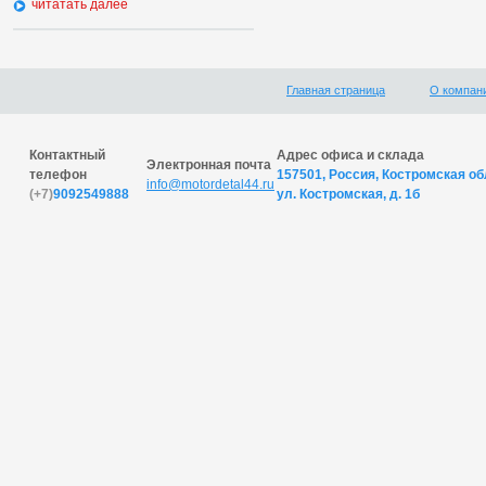
читатать далее
Главная страница
О компан
Контактный
Адрес офиса и склада
Электронная почта
телефон
157501, Россия, Костромская обл
info@motordetal44.ru
(+7)
9092549888
ул. Костромская, д. 1б