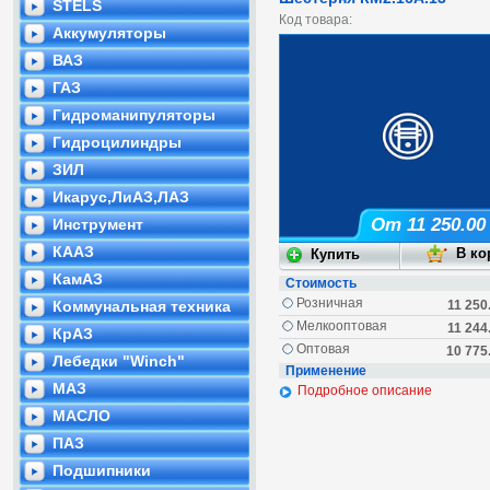
STELS
Код товара:
Аккумуляторы
ВАЗ
ГАЗ
Гидроманипуляторы
Гидроцилиндры
ЗИЛ
Икарус,ЛиАЗ,ЛАЗ
От 11 250.00
Инструмент
КААЗ
КамАЗ
Стоимость
Розничная
Коммунальная техника
11 250
Мелкооптовая
11 244
КрАЗ
Оптовая
10 775
Лебедки "Winch"
Применение
МАЗ
Подробное описание
МАСЛО
ПАЗ
Подшипники