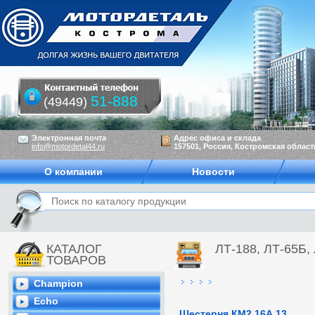
51-888
(49449)
Электронная почта
Адрес офиса и склада
info@motordetal44.ru
157501, Россия, Костромская область
О компании
Новости
КАТАЛОГ
ЛТ-188, ЛТ-65Б,
ТОВАРОВ
Champion
Echo
Шестерня КМ2.16А.13