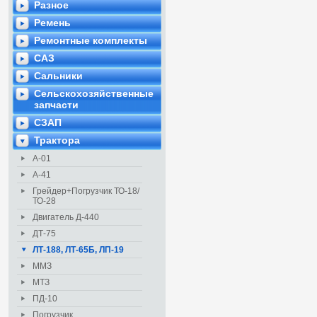
Разное
Ремень
Ремонтные комплекты
САЗ
Сальники
Сельскохозяйственные
запчасти
СЗАП
Трактора
А-01
А-41
Грейдер+Погрузчик ТО-18/
ТО-28
Двигатель Д-440
ДТ-75
ЛТ-188, ЛТ-65Б, ЛП-19
ММЗ
МТЗ
ПД-10
Погрузчик