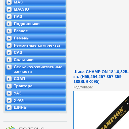
МАЗ
МАСЛО
ПАЗ
Подшипники
Разное
Ремень
Ремонтные комплекты
САЗ
Сальники
Сельскохозяйственные
запчасти
Шина CHAMPION 18"-0,325-
зв. (H55,254,257,357,359
СЗАП
188SLBK095)
Трактора
Код товара:
УАЗ
УРАЛ
ШИНЫ