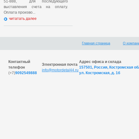
51-888, для последующего
выставления счета на оплату.
Оплата произво...
читатать далее
Главная страница
О компан
Контактный
Адрес офиса и склада
Электронная почта
телефон
157501, Россия, Костромская обл
info@motordetal44.ru
(+7)
9092549888
ул. Костромская, д. 1б