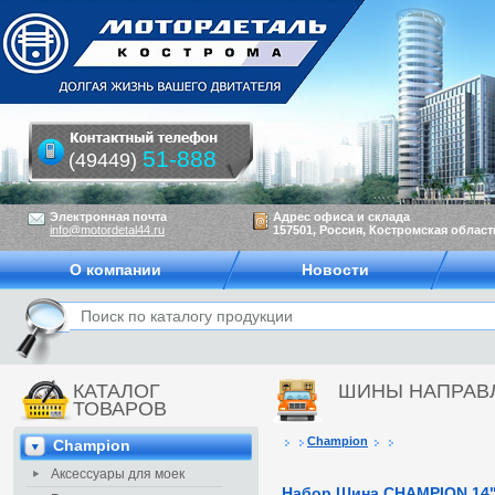
51-888
(49449)
Электронная почта
Адрес офиса и склада
info@motordetal44.ru
157501, Россия, Костромская область
О компании
Новости
КАТАЛОГ
ШИНЫ НАПРА
ТОВАРОВ
Champion
Champion
Аксессуары для моек
Набор Шина CHAMPION 14"