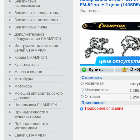
Бензиновые
РМ-52 зв. + 2 цепи (140SDE
газонокосилки
Код товара:
Бензиновые генераторы
Бензиновые мотопомпы
Бензиновые пилы
Дополнительное
оборудование CHAMPION
Инструмент для заточки
цепей CHAMPION
Корды CHAMPION
цена отсутст
Культиваторы
Масла и смазки
Стоимость
Мотобуры
Розничная
отсу
Мотокосы
Мелкооптовая
1 105
Моющий аппарат высокого
Оптовая
1 250
давления
Применение
Напильники CHAMPION
Подробное описание
Принадлежности к
культиваторам
Принадлежности к
мотопомпам
Свечи CHAMPION