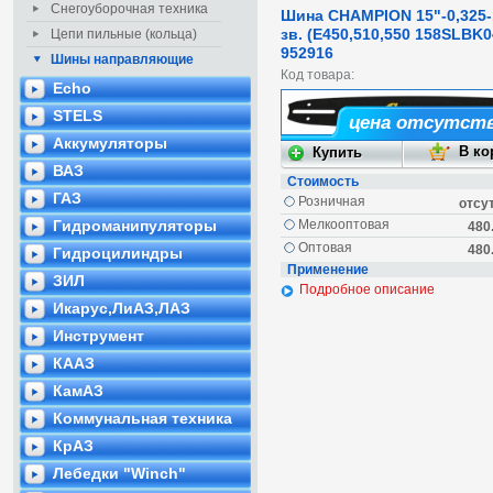
Снегоуборочная техника
Шина CHAMPION 15"-0,325-
зв. (E450,510,550 158SLBK0
Цепи пильные (кольца)
952916
Шины направляющие
Код товара:
Echo
STELS
цена отсутст
Аккумуляторы
ВАЗ
Стоимость
ГАЗ
Розничная
отсу
Мелкооптовая
Гидроманипуляторы
480
Оптовая
480
Гидроцилиндры
Применение
ЗИЛ
Подробное описание
Икарус,ЛиАЗ,ЛАЗ
Инструмент
КААЗ
КамАЗ
Коммунальная техника
КрАЗ
Лебедки "Winch"