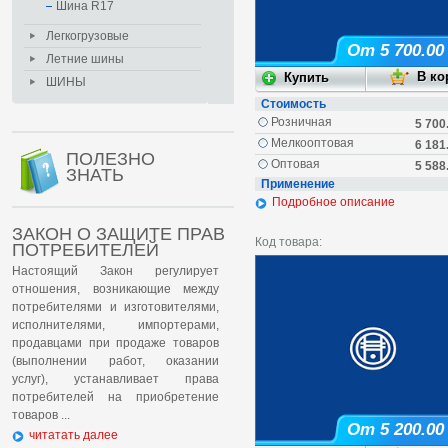
Шина R17
Легкогрузовые
От 5 700.00
Летние шины
ШИНЫ
Стоимость
Розничная
5 700
Мелкооптовая
6 181
ПОЛЕЗНО
Оптовая
5 588
ЗНАТЬ
Применение
Подробное описание
ЗАКОН О ЗАЩИТЕ ПРАВ
Код товара:
ПОТРЕБИТЕЛЕЙ
Настоящий Закон регулирует
отношения, возникающие между
потребителями и изготовителями,
исполнителями, импортерами,
продавцами при продаже товаров
(выполнении работ, оказании
услуг), устанавливает права
потребителей на приобретение
товаров ...
От 5 200.00
читатать далее