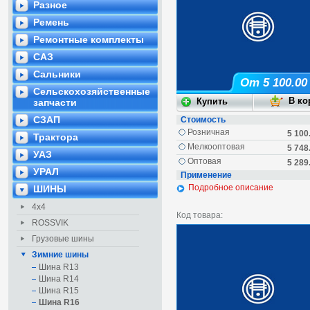
Разное
Ремень
Ремонтные комплекты
САЗ
Сальники
От 5 100.00
Сельскохозяйственные
запчасти
СЗАП
Стоимость
Розничная
5 100
Трактора
Мелкооптовая
5 748
УАЗ
Оптовая
5 289
УРАЛ
Применение
Подробное описание
ШИНЫ
4х4
Код товара:
ROSSVIK
Грузовые шины
Зимние шины
Шина R13
Шина R14
Шина R15
Шина R16