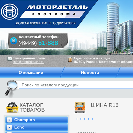
51-888
(49449)
Электронная почта
Адрес офиса и склада
info@motordetal44.ru
157501, Россия, Костромская область
О компании
Новости
КАТАЛОГ
ШИНА R16
ТОВАРОВ
Champion
Echo