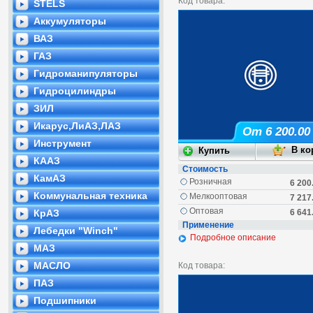
Код товара:
STELS
Аккумуляторы
ВАЗ
ГАЗ
Гидроманипуляторы
Гидроцилиндры
ЗИЛ
Икарус,ЛиАЗ,ЛАЗ
От 6 200.00
Инструмент
КААЗ
Стоимость
КамАЗ
Розничная
6 200
Коммунальная техника
Мелкооптовая
7 217
Оптовая
КрАЗ
6 641
Применение
Лебедки "Winch"
Подробное описание
МАЗ
МАСЛО
Код товара:
ПАЗ
Подшипники