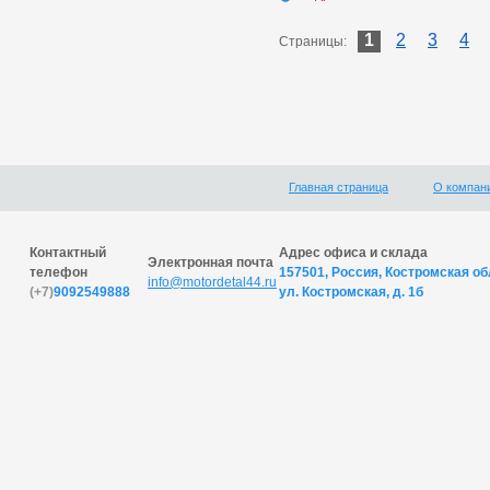
1
2
3
4
Страницы:
Главная страница
О компан
Контактный
Адрес офиса и склада
Электронная почта
телефон
157501, Россия, Костромская обл
info@motordetal44.ru
(+7)
9092549888
ул. Костромская, д. 1б