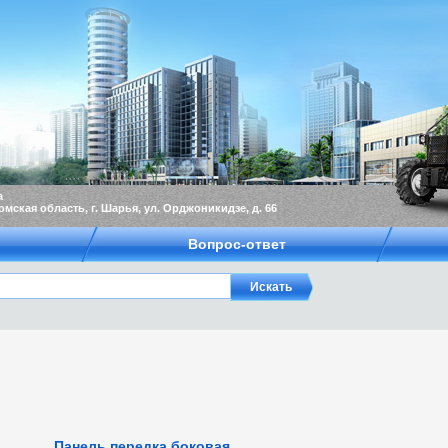
а
омская область, г. Шарья, ул. Орджоникидзе, д. 66
Вопрос-ответ
Панель передка боковая