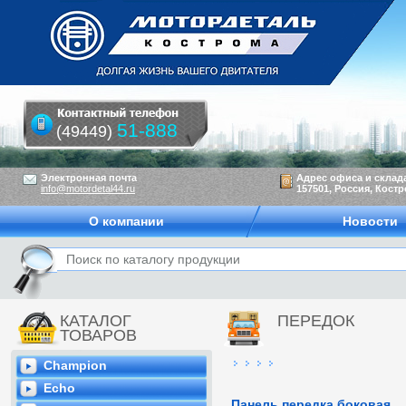
51-888
(49449)
Электронная почта
Адрес офиса и склад
info@motordetal44.ru
157501, Россия, Костр
О компании
Новости
КАТАЛОГ
ПЕРЕДОК
ТОВАРОВ
Champion
Echo
Панель передка боковая