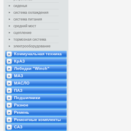
сиденья
система охлаждения
система питания
средний мост
сцепление
тормозная система
электрооборудование
Коммунальная техника
КрАЗ
Лебедки "Winch"
МАЗ
МАСЛО
ПАЗ
Подшипники
Разное
Ремень
Ремонтные комплекты
САЗ