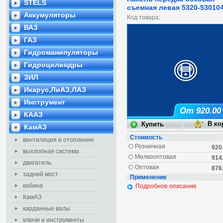
STELS
съемная левая 5320-53010
Аккумуляторы
Код товара:
ВАЗ
ГАЗ
Гидроманипуляторы
Гидроцилиндры
ЗИЛ
Икарус,ЛиАЗ,ЛАЗ
Инструмент
От 920.00
КААЗ
КамАЗ
Стоимость
вентиляция и отопление
Розничная
920
выхлопная система
Мелкооптовая
914
двигатель
Оптовая
876
задний мост
Применение
кабина
Подробное описание
КамАЗ
карданные валы
ключи и инструменты