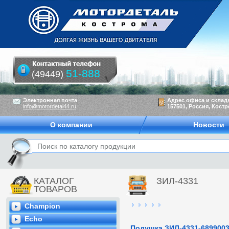
51-888
(49449)
Электронная почта
Адрес офиса и склад
info@motordetal44.ru
157501, Россия, Костр
О компании
Новости
КАТАЛОГ
ЗИЛ-4331
ТОВАРОВ
Champion
Echo
Подушка ЗИЛ-4331-689900