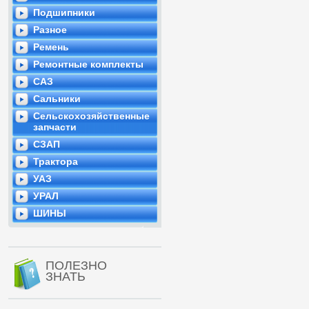
Подшипники
Разное
Ремень
Ремонтные комплекты
САЗ
Сальники
Сельскохозяйственные
запчасти
СЗАП
Трактора
УАЗ
УРАЛ
ШИНЫ
ПОЛЕЗНО
ЗНАТЬ