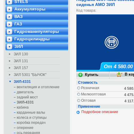
STELS
сиденья АМО ЗИЛ
Аккумуляторы
Код товара:
ВАЗ
ГАЗ
Гидроманипуляторы
Гидроцилиндры
ЗИЛ
ЗИЛ 130
ЗИЛ 131
От 4 580.00
ЗИЛ 157
ЗИЛ 5301 "БЫЧОК"
ЗИЛ-4331
Стоимость
вентиляция и отопление
Розничная
4 580
двигатель
Мелкооптовая
4 475
задний мост
Оптовая
4 117
ЗИЛ-4331
Применение
кабина
Подробное описание
карданные валы
колеса и ступицы
коробка передач
оперение
ось передняя