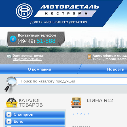
51-888
(49449)
Электронная почта
Адрес офиса и склад
info@motordetal44.ru
157501, Россия, Костр
О компании
Новости
КАТАЛОГ
ШИНА R12
ТОВАРОВ
Champion
Echo