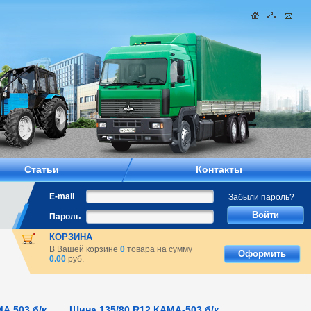
Статьи
Контакты
E-mail
Забыли пароль?
Пароль
КОРЗИНА
В Вашей корзине
0
товара на сумму
Оформить
0.00
руб.
А 503 б/к
Шина 135/80 R12 КАМА-503 б/к