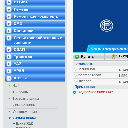
Разное
Ремень
Ремонтные комплекты
САЗ
Сальники
Сельскохозяйственные
запчасти
цена отсутст
СЗАП
Трактора
УАЗ
Стоимость
Розничная
отсу
УРАЛ
Мелкооптовая
1 550
ШИНЫ
Оптовая
отсу
4х4
Применение
ROSSVIK
Подробное описание
Грузовые шины
Зимние шины
Легкогрузовые
Летние шины
Шина R12