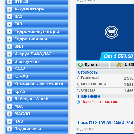
Код товара:
STELS
Аккумуляторы
ВАЗ
ГАЗ
Гидроманипуляторы
Гидроцилиндры
ЗИЛ
Икарус,ЛиАЗ,ЛАЗ
От 1 550.00
Инструмент
КААЗ
Стоимость
КамАЗ
Розничная
1 550
Коммунальная техника
Мелкооптовая
1 531
Оптовая
КрАЗ
1 466
Применение
Лебедки "Winch"
Подробное описание
МАЗ
МАСЛО
ПАЗ
Шина R12 135/80 КАМА 204
Подшипники
Код товара: