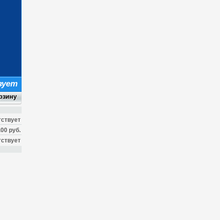
вует
тствует
.00 руб.
тствует