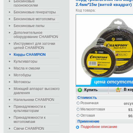
Бензиновые
2.4мм*15м (витой квадрат)
газонокосилки
Код товара:
Бензиновые генераторы
Бензиновые мотопомпы
Бензиновые пилы
Дополнительное
оборудование CHAMPION
Инструмент для заточки
цепей CHAMPION
Корды CHAMPION
Культиваторы
Масла и смазки
Мотобуры
цена отсутст
Мотокосы
Моющий аппарат высокого
давления
Стоимость
Напильники CHAMPION
Розничная
отсу
Принадлежности к
Мелкооптовая
93
культиваторам
Оптовая
90
Принадлежности к
Применение
мотопомпам
Подробное описание
Свечи CHAMPION