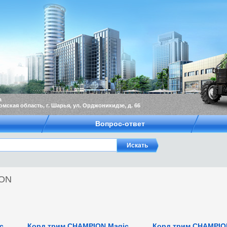
а
омская область, г. Шарья, ул. Орджоникидзе, д. 66
Вопрос-ответ
ON
c
Корд трим.CHAMPION Magic
Корд трим.CHAMPION