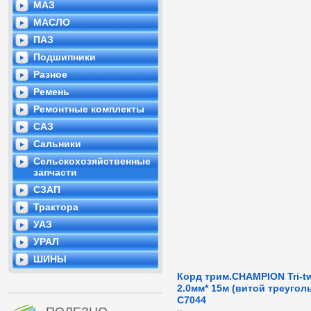
МАЗ
МАСЛО
ПАЗ
Подшипники
Разное
Ремень
Ремонтные комплекты
САЗ
Сальники
Сельскохозяйственные
запчасти
СЗАП
Трактора
УАЗ
УРАЛ
ШИНЫ
Корд трим.CHAMPION Tri-tw
2.0мм* 15м (витой треугол
C7044