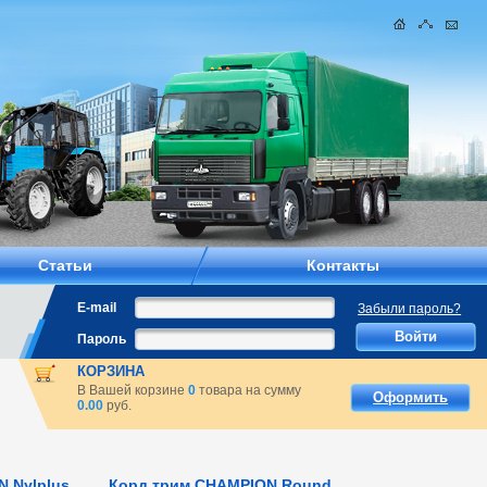
Статьи
Контакты
E-mail
Забыли пароль?
Пароль
КОРЗИНА
В Вашей корзине
0
товара на сумму
Оформить
0.00
руб.
 Nylplus
Корд трим.CHAMPION Round