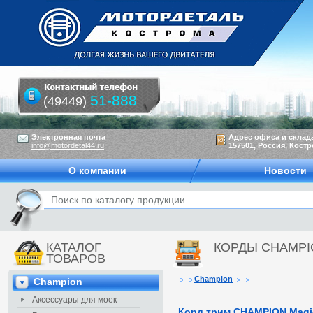
51-888
(49449)
Электронная почта
Адрес офиса и склад
info@motordetal44.ru
157501, Россия, Костр
О компании
Новости
КАТАЛОГ
КОРДЫ CHAMPI
ТОВАРОВ
Champion
Champion
Аксессуары для моек
Корд трим.CHAMPION Magi