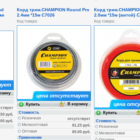
nd
Корд трим.CHAMPION Round Pro
Корд трим.CHAMPION
ке
2.4мм *15м C7026
2.0мм *15м (витой) 
Код товара:
Код товара:
вует
цена отсутствует
цена отс
тствует
Стоимость
.50 руб.
Розничная
отсутствует
.00 руб.
Стоимость
Мелкооптовая
81.25 руб.
Розничная
Оптовая
85.00 руб.
Мелкооптовая
Применение
Оптовая