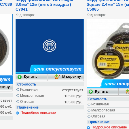
 C7039
3.0мм* 12м (витой квадрат)
Square 2.4мм* 15м (к
C7041
C5065
Код товара:
Код товара:
цена отсутствует
вует
цена отс
Стоимость
Розничная
отсутствует
Мелкооптовая
105.00 руб.
Стоимость
тствует
Оптовая
105.00 руб.
Розничная
.60 руб.
Применение
Мелкооптовая
.00 руб.
Подробное описание
Оптовая
Применение
Подробное описание