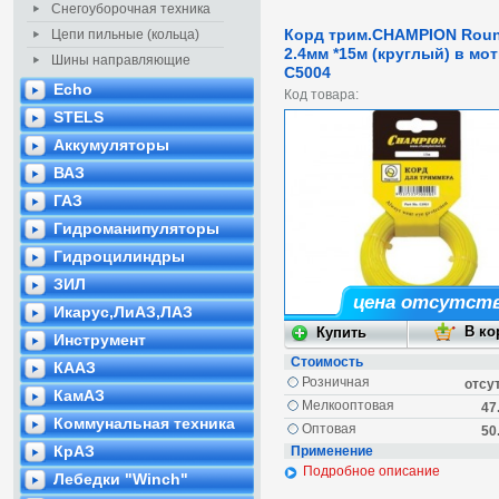
Снегоуборочная техника
Корд трим.CHAMPION Rou
Цепи пильные (кольца)
2.4мм *15м (круглый) в мот
Шины направляющие
C5004
Echo
Код товара:
STELS
Аккумуляторы
ВАЗ
ГАЗ
Гидроманипуляторы
Гидроцилиндры
ЗИЛ
цена отсутст
Икарус,ЛиАЗ,ЛАЗ
Инструмент
Стоимость
КААЗ
Розничная
отсу
КамАЗ
Мелкооптовая
47
Коммунальная техника
Оптовая
50
КрАЗ
Применение
Подробное описание
Лебедки "Winch"