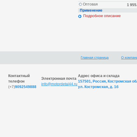
Оптовая
1 955
Применение
Подробное описание
Главная страница
О компан
Контактный
Адрес офиса и склада
Электронная почта
телефон
157501, Россия, Костромская обл
info@motordetal44.ru
(+7)
9092549888
ул. Костромская, д. 1б