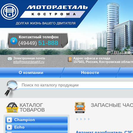
51-888
(49449)
Электронная почта
Адрес офиса и склада
info@motordetal44.ru
157501, Россия, Костромская область
О компании
Новости
КАТАЛОГ
ЗАПАСНЫЕ ЧАС
ТОВАРОВ
Champion
Echo
Автомат разобщитель СЗГ