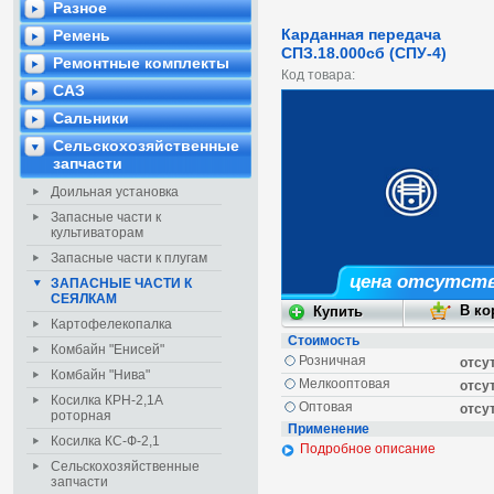
Разное
Карданная передача
Ремень
СПЗ.18.000сб (СПУ-4)
Ремонтные комплекты
Код товара:
САЗ
Сальники
Сельскохозяйственные
запчасти
Доильная установка
Запасные части к
культиваторам
Запасные части к плугам
цена отсутст
ЗАПАСНЫЕ ЧАСТИ К
СЕЯЛКАМ
Картофелекопалка
Стоимость
Комбайн "Енисей"
Розничная
отсу
Комбайн "Нива"
Мелкооптовая
отсу
Косилка КРН-2,1А
Оптовая
отсу
роторная
Применение
Косилка КС-Ф-2,1
Подробное описание
Сельскохозяйственные
запчасти