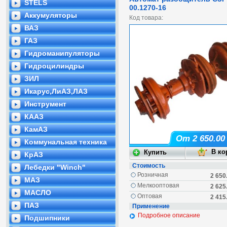
STELS
00.1270-16
Аккумуляторы
Код товара:
ВАЗ
ГАЗ
Гидроманипуляторы
Гидроцилиндры
ЗИЛ
Икарус,ЛиАЗ,ЛАЗ
Инструмент
КААЗ
КамАЗ
От 2 650.00
Коммунальная техника
КрАЗ
Стоимость
Лебедки "Winch"
Розничная
2 650
МАЗ
Мелкооптовая
2 625
МАСЛО
Оптовая
2 415
ПАЗ
Применение
Подробное описание
Подшипники