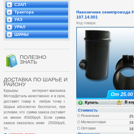
СЗАП
Наконечник семяпровода 
Трактора
107.14.001
УАЗ
Код товара:
УРАЛ
ШИНЫ
ПОЛЕЗНО
ЗНАТЬ
ДОСТАВКА ПО ШАРЬЕ И
РАЙОНУ
Курьеры интернет-магазина
От 25.00
МоторДеталь качественно и в срок,
доставят товар в любую точку г.
Шарьи абсолютно бесплатно, при
Стоимость
условии, что сумма заказа составит
Розничная
25
не менее 45000руб. Если сумма
Мелкооптовая
19
заказа оказалась ниже 25000руб,
Оптовая
то...
18