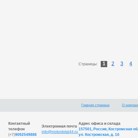
1
2
3
4
Страницы:
Главная страница
О компан
Контактный
Адрес офиса и склада
Электронная почта
телефон
157501, Россия, Костромская обл
info@motordetal44.ru
(+7)
9092549888
ул. Костромская, д. 1б