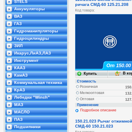
STELS
ричага СМД-60 125.21.208
Аккумуляторы
Код товара:
ВАЗ
ГАЗ
Гидроманипуляторы
Гидроцилиндры
ЗИЛ
Икарус,ЛиАЗ,ЛАЗ
Инструмент
От 150.00
КААЗ
КамАЗ
Стоимость
Коммунальная техника
Розничная
150
КрАЗ
Мелкооптовая
132
Лебедки "Winch"
Оптовая
127
МАЗ
Применение
Подробное описание
МАСЛО
ПАЗ
150.21.023 Рычаг отжимно
СМД-60 150.21.023
Подшипники