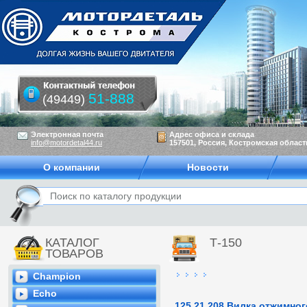
51-888
(49449)
Электронная почта
Адрес офиса и склада
info@motordetal44.ru
157501, Россия, Костромская область
О компании
Новости
КАТАЛОГ
Т-150
ТОВАРОВ
Champion
Echo
125.21.208 Вилка отжимног