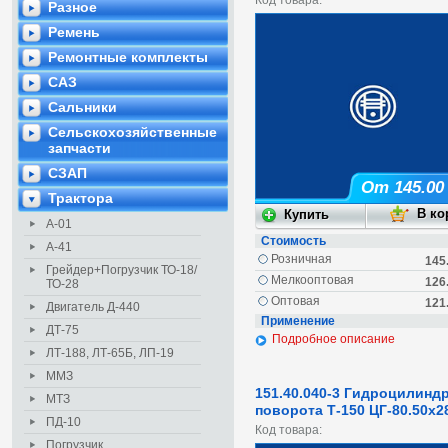
Код товара:
Разное
Ремень
Ремонтные комплекты
САЗ
Сальники
Сельскохозяйственные
запчасти
СЗАП
От 145.00
Трактора
А-01
Стоимость
А-41
Розничная
145
Грейдер+Погрузчик ТО-18/
Мелкооптовая
126
ТО-28
Оптовая
121
Двигатель Д-440
Применение
ДТ-75
Подробное описание
ЛТ-188, ЛТ-65Б, ЛП-19
ММЗ
151.40.040-3 Гидроцилинд
МТЗ
поворота Т-150 ЦГ-80.50х2
ПД-10
Код товара:
Погрузчик