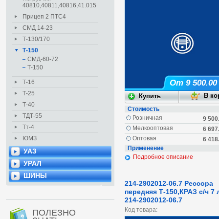
40810,40811,40816,41.015
Прицеп 2 ПТС4
СМД 14-23
Т-130/170
Т-150
СМД-60-72
Т-150
От 9 500.00
Т-16
Т-25
Т-40
Стоимость
ТДТ-55
Розничная
9 500
Тт-4
Мелкооптовая
6 697
ЮМЗ
Оптовая
6 418
Применение
УАЗ
Подробное описание
УРАЛ
ШИНЫ
214-2902012-06.7 Рессора
передняя Т-150,КРАЗ с/ч 7 
214-2902012-06.7
Код товара:
ПОЛЕЗНО