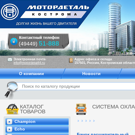
51-888
(49449)
Электронная почта
Адрес офиса и склада
info@motordetal44.ru
157501, Россия, Костромская область
О компании
Новости
КАТАЛОГ
СИСТЕМА ОХЛ
ТОВАРОВ
Champion
Echo
Бачок расширительный