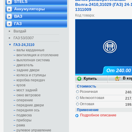
STELS
Волга-2410,31029 (ГАЗ) 24-
Аккумуляторы
1311009
Код товара:
ВАЗ
ГАЗ
Валдай
ГАЗ 53/3307
ГАЗ-24,3110
валы карданные
вентиляция и отопление
выхлопная система
двигатель
От 240.00
задние двери
колеса и ступицы
коробка передач
кузов
Стоимость
мост задний
Розничная
240
окно ветровое
Мелкооптовая
217
оперение
Оптовая
199
передние двери
Применение
передняя ось
подвеска
Подробное описание
приборы
рама
рулевое управление