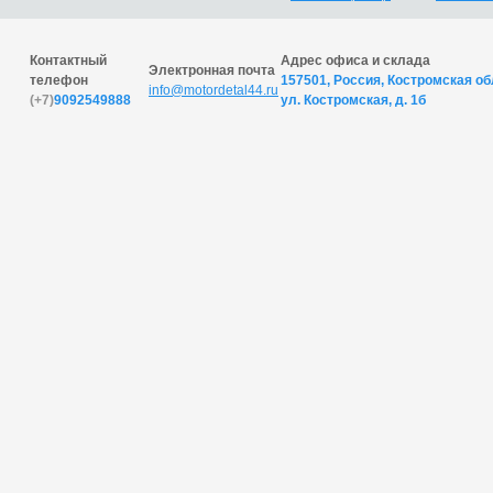
Контактный
Адрес офиса и склада
Электронная почта
телефон
157501, Россия, Костромская обл
info@motordetal44.ru
(+7)
9092549888
ул. Костромская, д. 1б