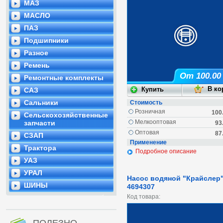
МАЗ
МАСЛО
ПАЗ
Подшипники
Разное
Ремень
От 100.00
Ремонтные комплекты
САЗ
Сальники
Стоимость
Розничная
100
Сельскохозяйственные
Мелкооптовая
запчасти
93
Оптовая
87
СЗАП
Применение
Трактора
Подробное описание
УАЗ
УРАЛ
Насос водяной "Крайслер
ШИНЫ
4694307
Код товара: