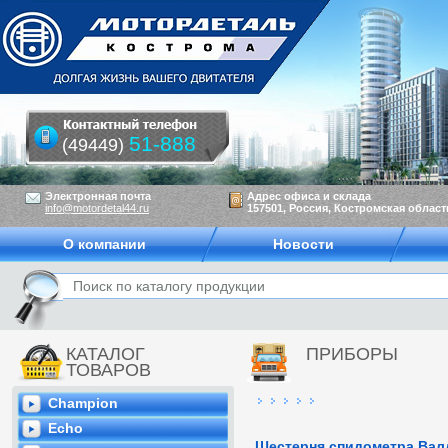
51-888
(49449)
Электронная почта
Адрес офиса и склада
info@motordetal44.ru
157501, Россия, Костромская область
О компании
Новости
КАТАЛОГ
ПРИБОРЫ
ТОВАРОВ
Champion
Echo
Шестерня спидометра Вал