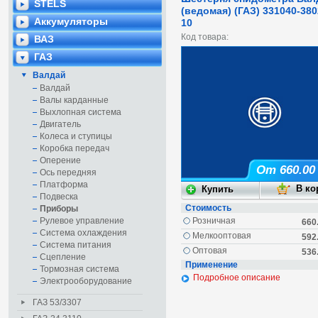
STELS
(ведомая) (ГАЗ) 331040-380
Аккумуляторы
10
Код товара:
ВАЗ
ГАЗ
Валдай
Валдай
Валы карданные
Выхлопная система
Двигатель
Колеса и ступицы
Коробка передач
Оперение
От 660.00
Ось передняя
Платформа
Подвеска
Стоимость
Приборы
Рулевое управление
Розничная
660
Система охлаждения
Мелкооптовая
592
Система питания
Оптовая
536
Сцепление
Применение
Тормозная система
Подробное описание
Электрооборудование
ГАЗ 53/3307