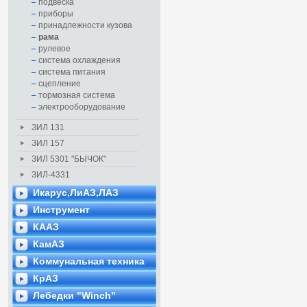
подвеска
приборы
принадлежности кузова
рама
рулевое
система охлаждения
система питания
сцепление
тормозная система
электрооборудование
ЗИЛ 131
ЗИЛ 157
ЗИЛ 5301 "БЫЧОК"
ЗИЛ-4331
Икарус,ЛиАЗ,ЛАЗ
Инструмент
КААЗ
КамАЗ
Коммунальная техника
КрАЗ
Лебедки "Winch"