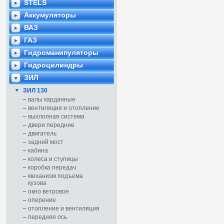
STELS
Аккумуляторы
ВАЗ
ГАЗ
Гидроманипуляторы
Гидроцилиндры
ЗИЛ
ЗИЛ 130
валы карданные
вентиляция и отопление
выхлопная система
двери передние
двигатель
задний мост
кабина
колеса и ступицы
коробка передач
механизм подъема
кузова
окно ветровое
оперение
отопление и вентиляция
передняя ось