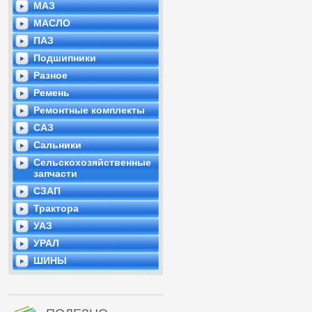
МАЗ
МАСЛО
ПАЗ
Подшипники
Разное
Ремень
Ремонтные комплекты
САЗ
Сальники
Сельскохозяйственные
запчасти
СЗАП
Трактора
УАЗ
УРАЛ
ШИНЫ