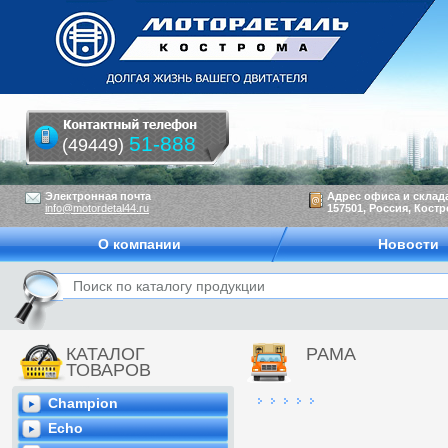
51-888
(49449)
Электронная почта
Адрес офиса и склад
info@motordetal44.ru
157501, Россия, Костр
О компании
Новости
КАТАЛОГ
РАМА
ТОВАРОВ
Champion
Echo