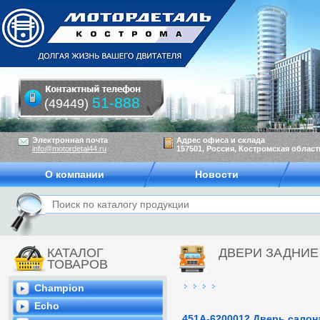
51-888
(49449)
Электронная почта
Адрес офиса и склада
info@motordetal44.ru
157501, Россия, Костромская область
О компании
Новости
КАТАЛОГ
ДВЕРИ ЗАДНИЕ
ТОВАРОВ
Champion
Echo
451А-6200012 Дверь салон