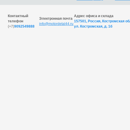
Контактный
Адрес офиса и склада
Электронная почта
телефон
157501, Россия, Костромская обл
info@motordetal44.ru
(+7)
9092549888
ул. Костромская, д. 1б