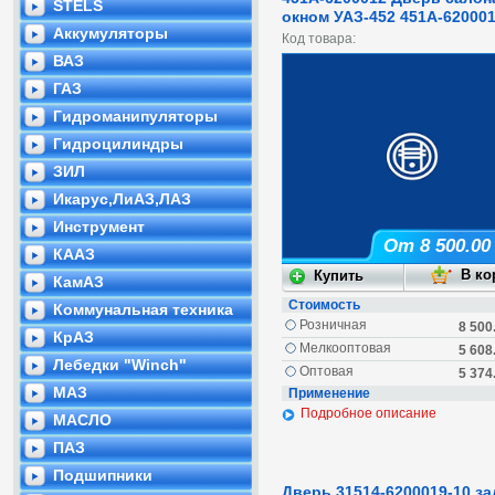
STELS
окном УАЗ-452 451А-62000
Аккумуляторы
Код товара:
ВАЗ
ГАЗ
Гидроманипуляторы
Гидроцилиндры
ЗИЛ
Икарус,ЛиАЗ,ЛАЗ
Инструмент
От 8 500.00
КААЗ
КамАЗ
Стоимость
Коммунальная техника
Розничная
8 500
КрАЗ
Мелкооптовая
5 608
Лебедки "Winch"
Оптовая
5 374
МАЗ
Применение
Подробное описание
МАСЛО
ПАЗ
Подшипники
Дверь 31514-6200019-10 за