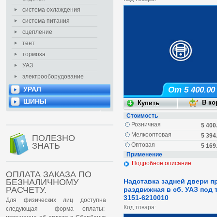
система охлаждения
система питания
сцепление
тент
тормоза
УАЗ
электрооборудование
УРАЛ
От 5 400.00
ШИНЫ
Стоимость
Розничная
5 400
Мелкооптовая
5 394
ПОЛЕЗНО
ЗНАТЬ
Оптовая
5 169
Применение
Подробное описание
ОПЛАТА ЗАКАЗА ПО
БЕЗНАЛИЧНОМУ
Надставка задней двери п
РАСЧЕТУ.
раздвижная в сб. УАЗ под 
3151-6210010
Для физических лиц доступна
Код товара:
следующая форма оплаты: