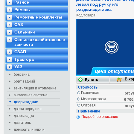
Разное
левая под ручку н/о,
раздв.надставка
Ремень
Код товара:
Ремонтные комплекты
САЗ
Сальники
Сельскохозяйственные
запчасти
СЗАП
Трактора
УАЗ
цена отсутст
боковина
борт задний
Стоимость
вентиляция и отопление
Розничная
отсу
выхлопная система
Мелкооптовая
6 700
двери задние
Оптовая
отсу
двери передние
Применение
дверь задка
Подробное описание
двигатель
домкраты и ключи