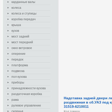
карданные валы
колеса
колеса и ступицы
коробка передач
крыша
кузов
мост задний
мост передний
окно ветровое
оперение
передок
платформа
подвеска
пол кузова
приборы
принадлежности кузова
раздаточная коробка
Надставка задней двери л
рама
раздвижная в сб.УАЗ под 
рулевое управление
31519-6210011
сиденья
Код товара: