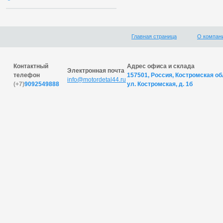
Главная страница
О компан
Контактный
Адрес офиса и склада
Электронная почта
телефон
157501, Россия, Костромская обл
info@motordetal44.ru
(+7)
9092549888
ул. Костромская, д. 1б