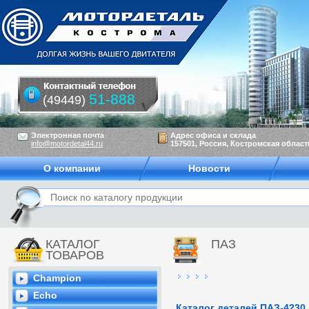
51-888
(49449)
Электронная почта
Адрес офиса и склада
info@motordetal44.ru
157501, Россия, Костромская область
О компании
Новости
КАТАЛОГ
ПАЗ
ТОВАРОВ
Champion
Echo
Каталог деталей ПАЗ-4230