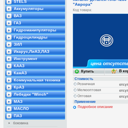
STELS
"Аврора"
Аккумуляторы
Код товара:
ВАЗ
ГАЗ
Гидроманипуляторы
Гидроцилиндры
ЗИЛ
Икарус,ЛиАЗ,ЛАЗ
Инструмент
цена отсутст
КААЗ
КамАЗ
Стоимость
Коммунальная техника
Розничная
отсу
КрАЗ
Мелкооптовая
отсу
Лебедки "Winch"
Оптовая
отсу
МАЗ
Применение
Подробное описание
МАСЛО
ПАЗ
боковина