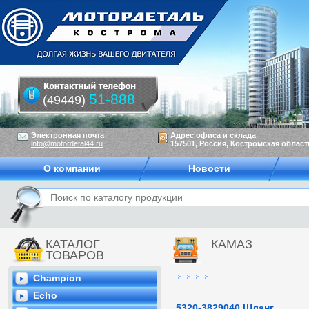
51-888
(49449)
Электронная почта
Адрес офиса и склада
info@motordetal44.ru
157501, Россия, Костромская область
О компании
Новости
КАТАЛОГ
КАМАЗ
ТОВАРОВ
Champion
Echo
5320-3829040 Шланг