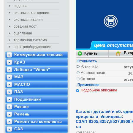
сиденья
система охлаждения
система питания
средний мост
сцепление
тормозная система
цена отсутст
электрооборудование
Коммунальная техника
Стоимость
КрАЗ
Розничная
отсу
Лебедки "Winch"
Мелкооптовая
20
МАЗ
Оптовая
отсу
МАСЛО
Применение
Подробное описание
ПАЗ
Подшипники
Разное
Каталог деталей и сб. еди
Ремень
прицепы и п/прицепы:
Ремонтные комплекты
СЗАП-8305,8357,8527,9908,
г.в
САЗ
Код товара: