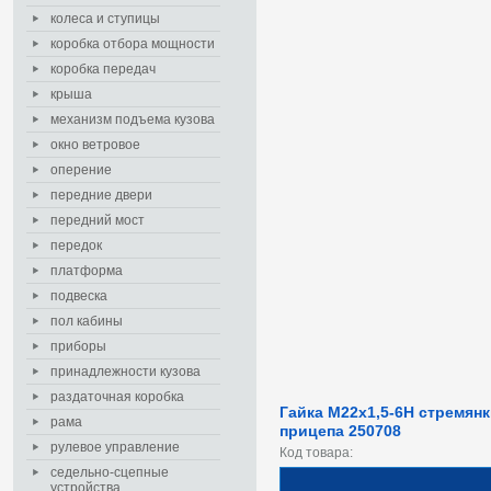
колеса и ступицы
коробка отбора мощности
коробка передач
крыша
механизм подъема кузова
окно ветровое
оперение
передние двери
передний мост
передок
платформа
подвеска
пол кабины
приборы
принадлежности кузова
раздаточная коробка
Гайка М22х1,5-6Н стремян
рама
прицепа 250708
рулевое управление
Код товара:
седельно-сцепные
устройства