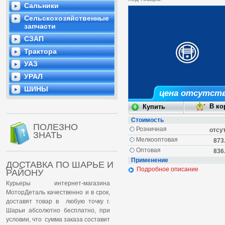
Сальники
Сельскохозяйственные
запчасти
СЗАП
Трактора
УАЗ
УРАЛ
ШИНЫ
цена отсутст
Стоимость
ПОЛЕЗНО
Розничная
отсу
ЗНАТЬ
Мелкооптовая
873
Оптовая
836
Применение
ДОСТАВКА ПО ШАРЬЕ И
Подробное описание
РАЙОНУ
Курьеры интернет-магазина
МоторДеталь качественно и в срок,
доставят товар в любую точку г.
Шарьи абсолютно бесплатно, при
условии, что сумма заказа составит