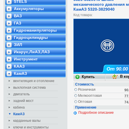
STELS
механического давления м
Аккумуляторы
КамАЗ 5320-3829040
Код товара:
ВАЗ
ГАЗ
Гидроманипуляторы
Гидроцилиндры
ЗИЛ
Икарус,ЛиАЗ,ЛАЗ
Инструмент
КААЗ
От 90.00
КамАЗ
вентиляция и отопление
Стоимость
выхлопная система
Розничная
90
двигатель
Мелкооптовая
77
задний мост
Оптовая
74
кабина
Применение
Подробное описание
КамАЗ
карданные валы
ключи и инструменты