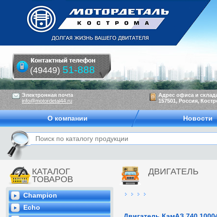
51-888
(49449)
Электронная почта
Адрес офиса и склад
info@motordetal44.ru
157501, Россия, Костр
О компании
Новости
КАТАЛОГ
ДВИГАТЕЛЬ
ТОВАРОВ
Champion
Echo
Двигатель КамАЗ 740.1000