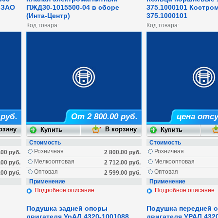
о ЗАО
ПЖД30-1015500-04 в сборе
375.1000101 Костро
(Инта-Центр)
375.1000101
Код товара:
Код товара:
 руб.
От 2 800.00 руб.
цена отс
Стоимость
Стоимость
Розничная
Розничная
.00 руб.
2 800.00 руб.
Мелкооптовая
Мелкооптовая
.00 руб.
2 712.00 руб.
Оптовая
Оптовая
.00 руб.
2 599.00 руб.
Применение
Применение
Подробное описание
Подробное описание
Подушка задней опоры
Подушка передней 
двигателя УрАЛ 4320-1001088
двигателя УРАЛ 432