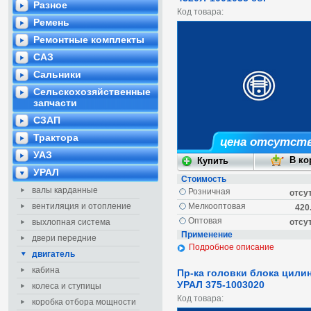
Разное
Код товара:
Ремень
Ремонтные комплекты
САЗ
Сальники
Сельскохозяйственные
запчасти
СЗАП
Трактора
цена отсутст
УАЗ
УРАЛ
Стоимость
валы карданные
Розничная
отсу
вентиляция и отопление
Мелкооптовая
420
Оптовая
выхлопная система
отсу
Применение
двери передние
Подробное описание
двигатель
кабина
Пр-ка головки блока цили
УРАЛ 375-1003020
колеса и ступицы
Код товара:
коробка отбора мощности