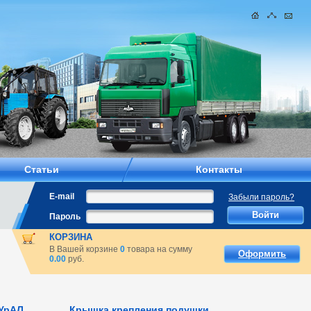
Статьи
Контакты
E-mail
Забыли пароль?
Пароль
КОРЗИНА
В Вашей корзине
0
товара на сумму
Оформить
0.00
руб.
УрАЛ
Крышка крепления подушки