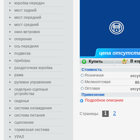
коробка передач
мост задний
мост передний
мост средний
окно ветровое
оперение
ось передняя
цена отсутст
подвеска
приборы
раздаточная коробка
Стоимость
рама
Розничная
отсу
Мелкооптовая
рулевое управление
80
Оптовая
отсу
седельно-сцепные
устройства
Применение
Подробное описание
сиденья
система охлаждения
1
2
Страницы:
система питания
сцепление
тормозная система
УРАЛ