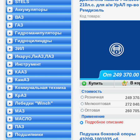
STELS
210л.с. для а/м УрАЛ пр-в
Аккумуляторы
Ремдизель
Код товара:
ВАЗ
ГАЗ
Гидроманипуляторы
Гидроцилиндры
ЗИЛ
Икарус,ЛиАЗ,ЛАЗ
Инструмент
КААЗ
От 249 370.00
КамАЗ
Коммунальная техника
Стоимость
КрАЗ
Розничная
249 370
Лебедки "Winch"
Мелкооптовая
272 040
Оптовая
МАЗ
260 705
Применение
МАСЛО
Подробное описание
ПАЗ
Подушка боковой опоры
Подшипники
4320Я-1001035 сб.