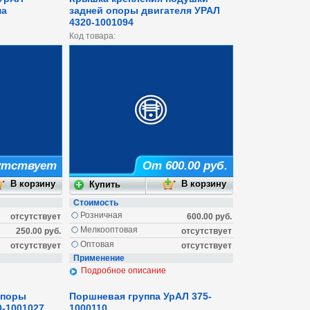
ма
задней опоры двигателя УРАЛ
4320-1001094
Код товара:
утствует
От 600.00 руб.
Стоимость
Розничная
отсутствует
600.00 руб.
Мелкооптовая
250.00 руб.
отсутствует
Оптовая
отсутствует
отсутствует
Применение
Подробное описание
опоры
Поршневая группа УрАЛ 375-
0-1001027
1000110