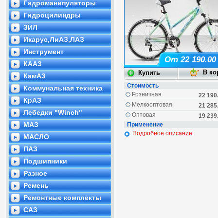
Гидроманипуляторы
Гидроцилиндры
ЗИЛ
Икарус,ЛиАЗ,ЛАЗ
Инструмент
От 22 190.00
КААЗ
КамАЗ
Стоимость
Коммунальная техника
Розничная
22 190
КрАЗ
Мелкооптовая
21 285
Лебедки "Winch"
Оптовая
19 239
МАЗ
Применение
Подробное описание
МАСЛО
ПАЗ
Подшипники
Разное
Ремень
Ремонтные комплекты
САЗ