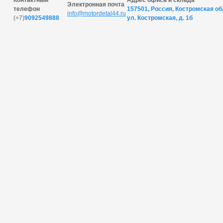
Контактный
Адрес офиса и склада
Электронная почта
телефон
157501, Россия, Костромская обл
info@motordetal44.ru
(+7)
9092549888
ул. Костромская, д. 1б