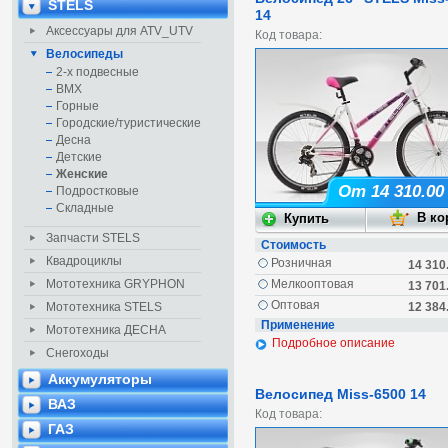
STELS
14
Аксессуары для ATV_UTV
Код товара:
Велосипеды
2-х подвесные
BMX
Горные
Городские/туристические
Десна
Детские
Женские
От 14 310.00
Подростковые
Складные
Запчасти STELS
Стоимость
Квадроциклы
Розничная
14 310
Мелкооптовая
Мототехника GRYPHON
13 701
Оптовая
12 384
Мототехника STELS
Применение
Мототехника ДЕСНА
Подробное описание
Снегоходы
Аккумуляторы
Велосипед Miss-6500 14
ВАЗ
Код товара:
ГАЗ