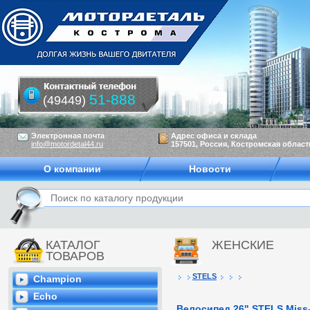
51-888
(49449)
Электронная почта
Адрес офиса и склада
info@motordetal44.ru
157501, Россия, Костромская область
О компании
Новости
КАТАЛОГ
ЖЕНСКИЕ
ТОВАРОВ
STELS
Champion
Echo
Велосипед 26" STELS Miss