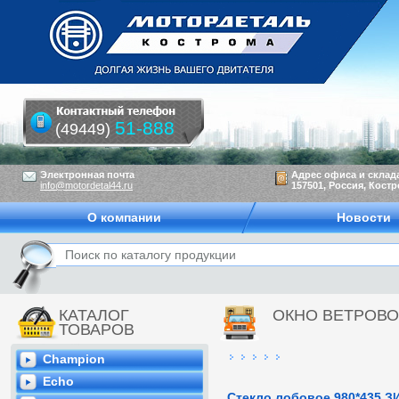
51-888
(49449)
Электронная почта
Адрес офиса и склад
info@motordetal44.ru
157501, Россия, Костр
О компании
Новости
КАТАЛОГ
ОКНО ВЕТРОВ
ТОВАРОВ
Champion
Echo
Стекло лобовое 980*435 З