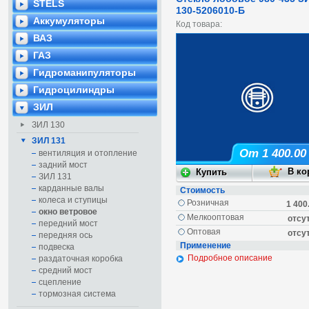
STELS
130-5206010-Б
Аккумуляторы
Код товара:
ВАЗ
ГАЗ
Гидроманипуляторы
Гидроцилиндры
ЗИЛ
ЗИЛ 130
ЗИЛ 131
От 1 400.00
вентиляция и отопление
задний мост
ЗИЛ 131
карданные валы
Стоимость
колеса и ступицы
Розничная
1 400
окно ветровое
Мелкооптовая
отсу
передний мост
Оптовая
отсу
передняя ось
Применение
подвеска
Подробное описание
раздаточная коробка
средний мост
сцепление
тормозная система