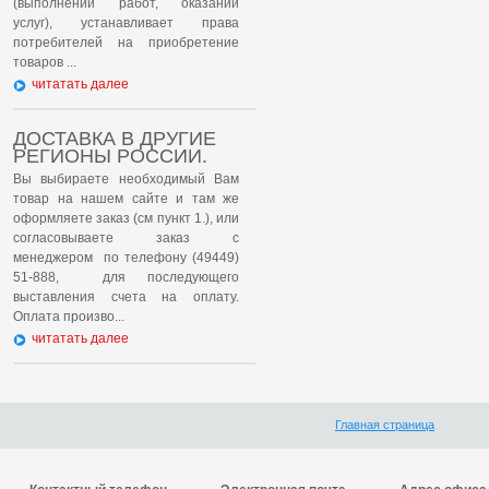
(выполнении работ, оказании
услуг), устанавливает права
потребителей на приобретение
товаров ...
читатать далее
ДОСТАВКА В ДРУГИЕ
РЕГИОНЫ РОССИИ.
Вы выбираете необходимый Вам
товар на нашем сайте и там же
оформляете заказ (см пункт 1.), или
согласовываете заказ с
менеджером по телефону (49449)
51-888, для последующего
выставления счета на оплату.
Оплата произво...
читатать далее
Главная страница