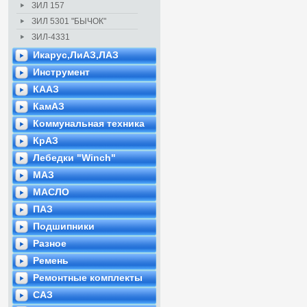
ЗИЛ 157
ЗИЛ 5301 "БЫЧОК"
ЗИЛ-4331
Икарус,ЛиАЗ,ЛАЗ
Инструмент
КААЗ
КамАЗ
Коммунальная техника
КрАЗ
Лебедки "Winch"
МАЗ
МАСЛО
ПАЗ
Подшипники
Разное
Ремень
Ремонтные комплекты
САЗ