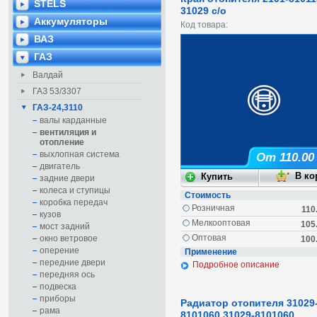
STELS
31029 с/о
Аккумуляторы
Код товара:
ВАЗ
ГАЗ
Валдай
ГАЗ 53/3307
ГАЗ-24,3110
валы карданные
вентиляция и
отопление
выхлопная система
От 110.00
двигатель
задние двери
колеса и ступицы
Стоимость
коробка передач
Розничная
110
кузов
Мелкооптовая
105
мост задний
Оптовая
окно ветровое
100
оперение
Применение
передние двери
Подробное описание
передняя ось
подвеска
приборы
Радиатор отопителя 31029
рама
8101060 31029-8101060