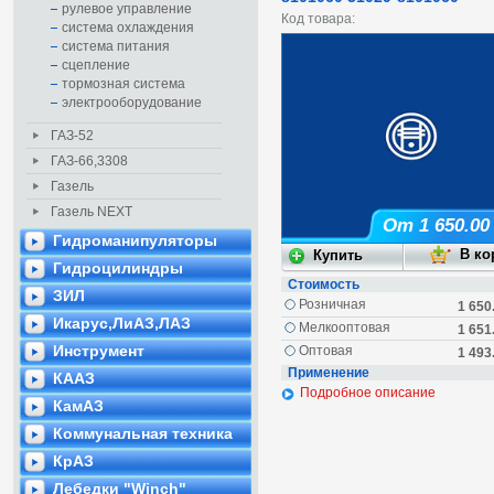
рулевое управление
Код товара:
система охлаждения
система питания
сцепление
тормозная система
электрооборудование
ГАЗ-52
ГАЗ-66,3308
Газель
Газель NEXT
От 1 650.00
Гидроманипуляторы
Гидроцилиндры
Стоимость
ЗИЛ
Розничная
1 650
Икарус,ЛиАЗ,ЛАЗ
Мелкооптовая
1 651
Инструмент
Оптовая
1 493
Применение
КААЗ
Подробное описание
КамАЗ
Коммунальная техника
КрАЗ
Лебедки "Winch"