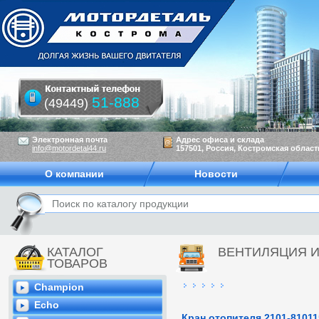
51-888
(49449)
Электронная почта
Адрес офиса и склада
info@motordetal44.ru
157501, Россия, Костромская область
О компании
Новости
КАТАЛОГ
ВЕНТИЛЯЦИЯ 
ТОВАРОВ
Champion
Echo
Кран отопителя 2101-81011