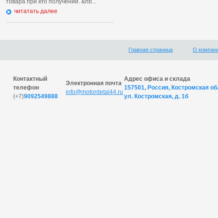
товара при его получении. &nb...
читатать далее
Главная страница
О компан
Контактный
Адрес офиса и склада
Электронная почта
телефон
157501, Россия, Костромская обл
info@motordetal44.ru
(+7)
9092549888
ул. Костромская, д. 1б