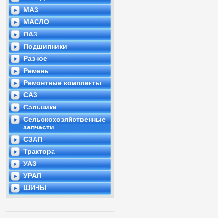
МАЗ
МАСЛО
ПАЗ
Подшипники
Разное
Ремень
Ремонтные комплекты
САЗ
Сальники
Сельскохозяйственные
запчасти
СЗАП
Трактора
УАЗ
УРАЛ
ШИНЫ