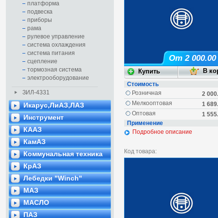
платформа
подвеска
приборы
рама
рулевое управление
система охлаждения
система питания
От 2 000.00
сцепление
тормозная система
электрооборудование
Стоимость
ЗИЛ-4331
Розничная
2 000
Мелкооптовая
1 689
Икарус,ЛиАЗ,ЛАЗ
Оптовая
1 555
Инструмент
Применение
КААЗ
Подробное описание
КамАЗ
Код товара:
Коммунальная техника
КрАЗ
Лебедки "Winch"
МАЗ
МАСЛО
ПАЗ