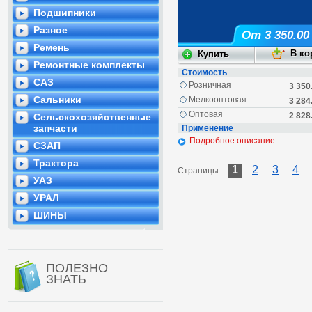
Подшипники
Разное
От 3 350.00
Ремень
Ремонтные комплекты
Стоимость
САЗ
Розничная
3 350
Сальники
Мелкооптовая
3 284
Оптовая
2 828
Сельскохозяйственные
запчасти
Применение
Подробное описание
СЗАП
Трактора
1
2
3
4
Страницы:
УАЗ
УРАЛ
ШИНЫ
ПОЛЕЗНО
ЗНАТЬ