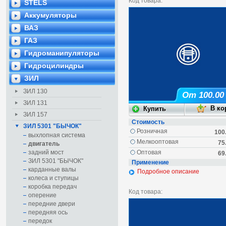
Код товара:
STELS
Аккумуляторы
ВАЗ
ГАЗ
Гидроманипуляторы
Гидроцилиндры
ЗИЛ
ЗИЛ 130
От 100.00
ЗИЛ 131
ЗИЛ 157
Стоимость
ЗИЛ 5301 "БЫЧОК"
Розничная
100
выхлопная система
Мелкооптовая
75
двигатель
задний мост
Оптовая
69
ЗИЛ 5301 "БЫЧОК"
Применение
карданные валы
Подробное описание
колеса и ступицы
коробка передач
Код товара:
оперение
передние двери
передняя ось
передок