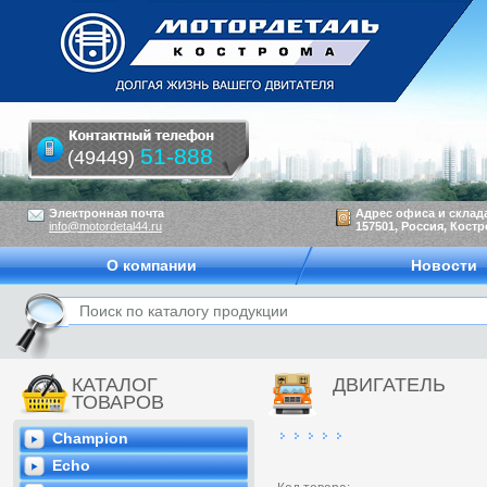
51-888
(49449)
Электронная почта
Адрес офиса и склад
info@motordetal44.ru
157501, Россия, Костр
О компании
Новости
КАТАЛОГ
ДВИГАТЕЛЬ
ТОВАРОВ
Champion
Echo