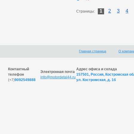
1
2
3
4
Страницы:
Главная страница
О компан
Контактный
Адрес офиса и склада
Электронная почта
телефон
157501, Россия, Костромская обл
info@motordetal44.ru
(+7)
9092549888
ул. Костромская, д. 1б