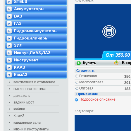
Код товара:
STELS
Аккумуляторы
ВАЗ
ГАЗ
Гидроманипуляторы
Гидроцилиндры
ЗИЛ
Икарус,ЛиАЗ,ЛАЗ
От 350.00
Инструмент
КААЗ
Стоимость
КамАЗ
Розничная
350
вентиляция и отопление
Мелкооптовая
201
Оптовая
выхлопная система
183
Применение
двигатель
Подробное описание
задний мост
кабина
Код товара:
КамАЗ
карданные валы
ключи и инструменты