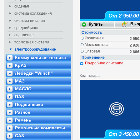
сиденья
система охлаждения
От 2 950.00
система питания
средний мост
Стоимость
сцепление
Розничная
2 950
тормозная система
Мелкооптовая
2 920
электрооборудование
Оптовая
2 686
Коммунальная техника
Применение
Подробное описание
КрАЗ
Лебедки "Winch"
Код товара:
МАЗ
МАСЛО
ПАЗ
Подшипники
Разное
Ремень
Ремонтные комплекты
От 3 450.00
САЗ