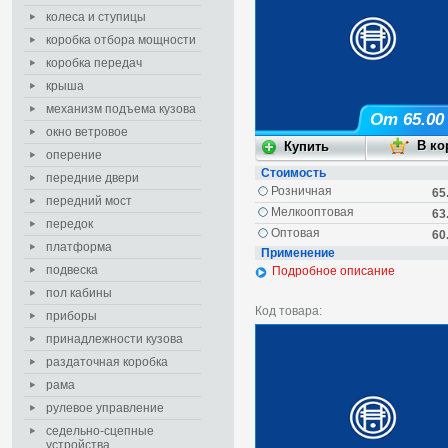
колеса и ступицы
коробка отбора мощности
коробка передач
крыша
механизм подъема кузова
От 65.00
окно ветровое
оперение
Стоимость
передние двери
Розничная
65
передний мост
Мелкооптовая
63
передок
Оптовая
60
платформа
Применение
подвеска
Подробное описание
пол кабины
Код товара:
приборы
принадлежности кузова
раздаточная коробка
рама
рулевое управление
седельно-сцепные
устройства