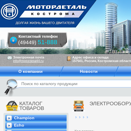
51-888
(49449)
Электронная почта
Адрес офиса и склада
info@motordetal44.ru
157501, Россия, Костромская область
О компании
Новости
КАТАЛОГ
ЭЛЕКТРООБОР
ТОВАРОВ
Champion
Echo