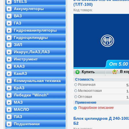
STELS
(ТЛТ-100)
Аккумуляторы
Код товара:
ВАЗ
ГАЗ
Гидроманипуляторы
Гидроцилиндры
ЗИЛ
Икарус,ЛиАЗ,ЛАЗ
Инструмент
От 5.00
КААЗ
КамАЗ
Стоимость
Коммунальная техника
Розничная
5
КрАЗ
Мелкооптовая
1
Лебедки "Winch"
Оптовая
1
МАЗ
Применение
Подробное описание
МАСЛО
ПАЗ
Блок цилиндров Д 240-100
Б2
Подшипники