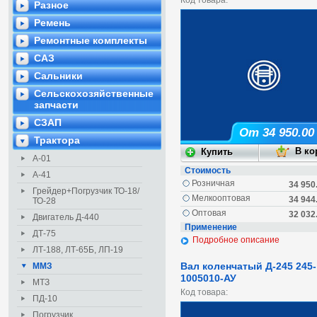
Код товара:
Разное
Ремень
Ремонтные комплекты
САЗ
Сальники
Сельскохозяйственные
запчасти
СЗАП
От 34 950.00
Трактора
А-01
Стоимость
А-41
Розничная
34 950
Грейдер+Погрузчик ТО-18/
Мелкооптовая
34 944
ТО-28
Оптовая
32 032
Двигатель Д-440
Применение
ДТ-75
Подробное описание
ЛТ-188, ЛТ-65Б, ЛП-19
Вал коленчатый Д-245 245-
ММЗ
1005010-АУ
МТЗ
Код товара:
ПД-10
Погрузчик