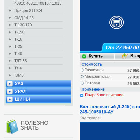
40810,40811,40816,41.015
Прицеп 2 ПТС4
СМД 14-23
Т-130/170
Т-150
Т-16
Т-25
От 27 950.00
Т-40
ТДТ-55
Стоимость
Тт-4
Розничная
27 950
ЮМЗ
Мелкооптовая
27 918
УАЗ
Оптовая
25 592
Применение
УРАЛ
Подробное описание
ШИНЫ
Вал коленчатый Д-245( с в
245-1005010-АУ
Код товара:
ПОЛЕЗНО
ЗНАТЬ