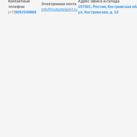
Контактный
Адрес офиса и склада
Электронная почта
телефон
157501, Россия, Костромская обл
info@motordetal44.ru
(+7)
9092549888
ул. Костромская, д. 1б