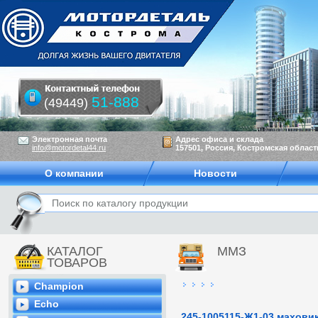
51-888
(49449)
Электронная почта
Адрес офиса и склада
info@motordetal44.ru
157501, Россия, Костромская область
О компании
Новости
КАТАЛОГ
ММЗ
ТОВАРОВ
Champion
Echo
245-1005115-Ж1-03 махови