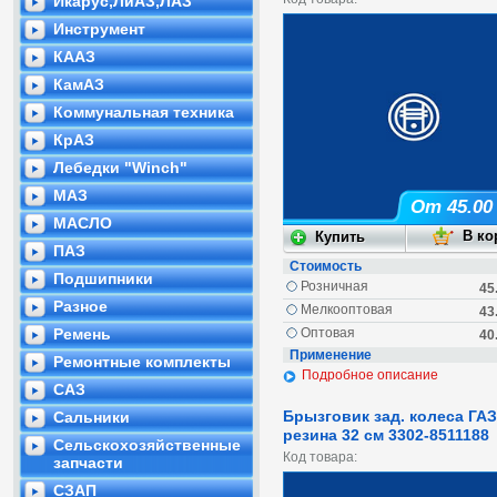
Икарус,ЛиАЗ,ЛАЗ
Инструмент
КААЗ
КамАЗ
Коммунальная техника
КрАЗ
Лебедки "Winch"
МАЗ
От 45.00
МАСЛО
ПАЗ
Стоимость
Подшипники
Розничная
45
Разное
Мелкооптовая
43
Ремень
Оптовая
40
Применение
Ремонтные комплекты
Подробное описание
САЗ
Брызговик зад. колеса ГА
Сальники
резина 32 см 3302-8511188
Сельскохозяйственные
Код товара:
запчасти
СЗАП