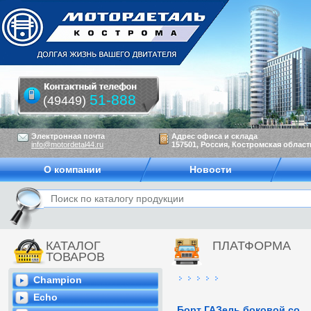
51-888
(49449)
Электронная почта
Адрес офиса и склада
info@motordetal44.ru
157501, Россия, Костромская область
О компании
Новости
КАТАЛОГ
ПЛАТФОРМА
ТОВАРОВ
Champion
Echo
Борт ГАЗель боковой со