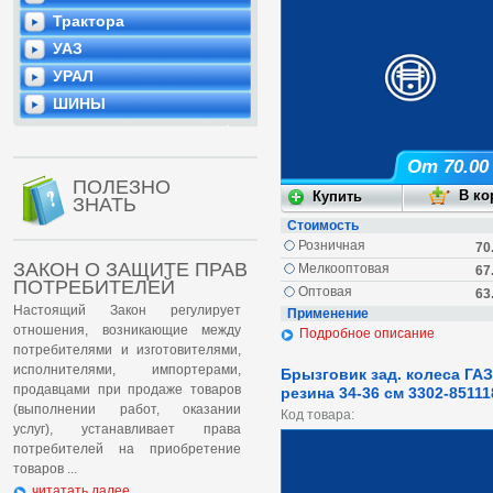
Трактора
УАЗ
УРАЛ
ШИНЫ
От 70.00
ПОЛЕЗНО
ЗНАТЬ
Стоимость
Розничная
70
ЗАКОН О ЗАЩИТЕ ПРАВ
Мелкооптовая
67
ПОТРЕБИТЕЛЕЙ
Оптовая
63
Настоящий Закон регулирует
Применение
отношения, возникающие между
Подробное описание
потребителями и изготовителями,
исполнителями, импортерами,
Брызговик зад. колеса ГА
продавцами при продаже товаров
резина 34-36 см 3302-85111
(выполнении работ, оказании
Код товара:
услуг), устанавливает права
потребителей на приобретение
товаров ...
читатать далее