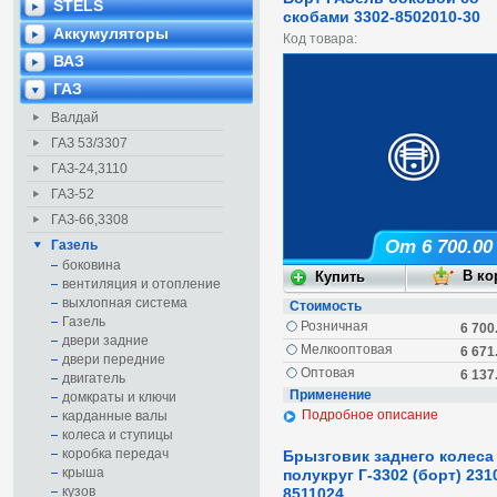
STELS
скобами 3302-8502010-30
Аккумуляторы
Код товара:
ВАЗ
ГАЗ
Валдай
ГАЗ 53/3307
ГАЗ-24,3110
ГАЗ-52
ГАЗ-66,3308
От 6 700.00
Газель
боковина
вентиляция и отопление
выхлопная система
Стоимость
Газель
Розничная
6 700
двери задние
Мелкооптовая
6 671
двери передние
Оптовая
6 137
двигатель
Применение
домкраты и ключи
Подробное описание
карданные валы
колеса и ступицы
коробка передач
Брызговик заднего колеса 
крыша
полукруг Г-3302 (борт) 231
кузов
8511024