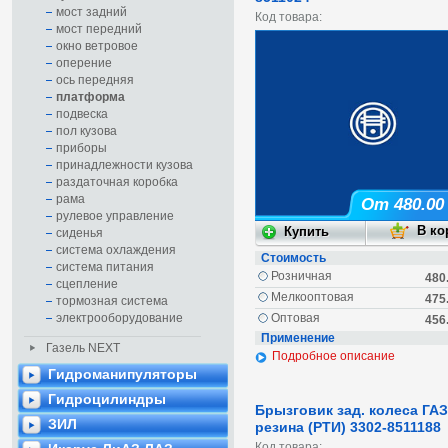
мост задний
Код товара:
мост передний
окно ветровое
оперение
ось передняя
платформа
подвеска
пол кузова
приборы
принадлежности кузова
раздаточная коробка
рама
От 480.00
рулевое управление
сиденья
система охлаждения
Стоимость
система питания
Розничная
480
сцепление
Мелкооптовая
475
тормозная система
электрооборудование
Оптовая
456
Применение
Газель NEXT
Подробное описание
Гидроманипуляторы
Гидроцилиндры
Брызговик зад. колеса ГА
ЗИЛ
резина (РТИ) 3302-8511188
Код товара: