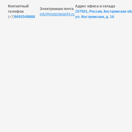
Контактный
Адрес офиса и склада
Электронная почта
телефон
157501, Россия, Костромская обл
info@motordetal44.ru
(+7)
9092549888
ул. Костромская, д. 1б