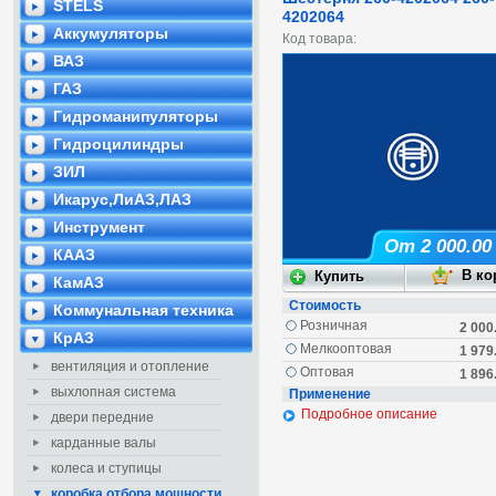
STELS
4202064
Аккумуляторы
Код товара:
ВАЗ
ГАЗ
Гидроманипуляторы
Гидроцилиндры
ЗИЛ
Икарус,ЛиАЗ,ЛАЗ
Инструмент
От 2 000.00
КААЗ
КамАЗ
Стоимость
Коммунальная техника
Розничная
2 000
КрАЗ
Мелкооптовая
1 979
вентиляция и отопление
Оптовая
1 896
выхлопная система
Применение
Подробное описание
двери передние
карданные валы
колеса и ступицы
коробка отбора мощности