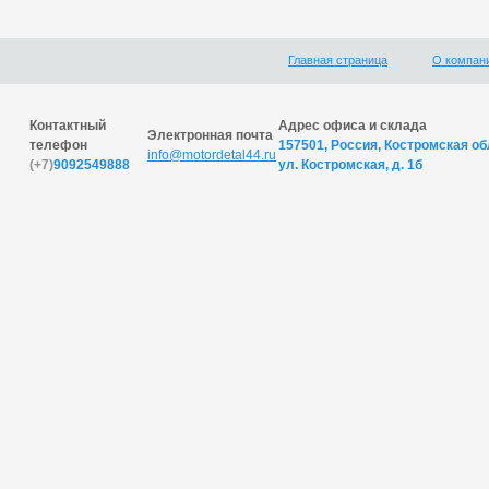
Главная страница
О компан
Контактный
Адрес офиса и склада
Электронная почта
телефон
157501, Россия, Костромская обл
info@motordetal44.ru
(+7)
9092549888
ул. Костромская, д. 1б