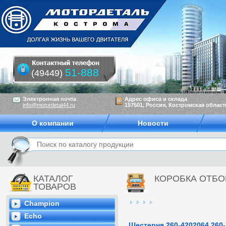
51-888
(49449)
Электронная почта
Адрес офиса и склада
info@motordetal44.ru
157501, Россия, Костромская область
О компании
Новости
КАТАЛОГ
КОРОБКА ОТБ
ТОВАРОВ
Champion
Echo
Шестерня 260-4202064 260-