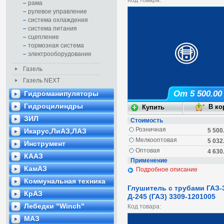
Код товара:
рама
рулевое управление
система охлаждения
система питания
сцепление
тормозная система
электрооборудование
Газель
Газель NEXT
От 5 500.00
Гидроманипуляторы
Гидроцилиндры
ЗИЛ
Стоимость
Розничная
Икарус,ЛиАЗ,ЛАЗ
5 500
Мелкооптовая
5 032
Инструмент
Оптовая
4 630
КААЗ
Применение
КамАЗ
Подробное описание
Коммунальная техника
Глушитель с трубами ГАЗ-
КрАЗ
Д-245 (ГАЗ) 3309-1201005
Лебедки "Winch"
Код товара:
МАЗ