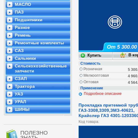
МАСЛО
ПАЗ
Подшипники
Разное
Ремень
Ремонтные комплекты
От 5 300.00
САЗ
Сальники
Стоимость
Сельскохозяйственные
Розничная
5 300
запчасти
Мелкооптовая
4 960
СЗАП
Оптовая
4 564
Трактора
Применение
УАЗ
Подробное описание
УРАЛ
Прокладка притемной тру
ШИНЫ
ГАЗ-3308,3309,ЗМЗ-40621,
Крайслер ГАЗ 4301-120336
Код товара:
ПОЛЕЗНО
ЗНАТЬ