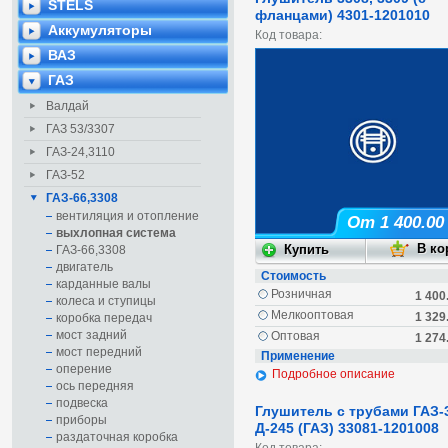
STELS
фланцами) 4301-1201010
Аккумуляторы
Код товара:
ВАЗ
ГАЗ
Валдай
ГАЗ 53/3307
ГАЗ-24,3110
ГАЗ-52
ГАЗ-66,3308
вентиляция и отопление
От 1 400.00
выхлопная система
ГАЗ-66,3308
двигатель
Стоимость
карданные валы
Розничная
1 400
колеса и ступицы
Мелкооптовая
1 329
коробка передач
мост задний
Оптовая
1 274
мост передний
Применение
оперение
Подробное описание
ось передняя
подвеска
Глушитель с трубами ГАЗ-
приборы
Д-245 (ГАЗ) 33081-1201008
раздаточная коробка