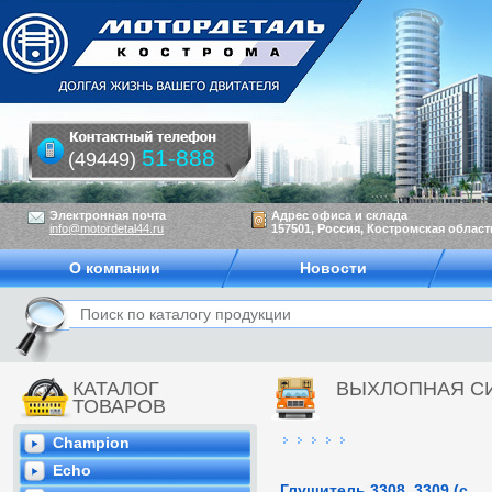
51-888
(49449)
Электронная почта
Адрес офиса и склада
info@motordetal44.ru
157501, Россия, Костромская область
О компании
Новости
КАТАЛОГ
ВЫХЛОПНАЯ С
ТОВАРОВ
Champion
Echo
Глушитель 3308, 3309 (с