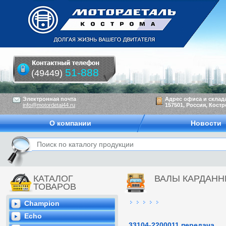
51-888
(49449)
Электронная почта
Адрес офиса и склад
info@motordetal44.ru
157501, Россия, Костр
О компании
Новости
КАТАЛОГ
ВАЛЫ КАРДАН
ТОВАРОВ
Champion
Echo
33104-2200011 передача