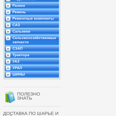
Разное
Ремень
Ремонтные комплекты
САЗ
Сальники
Сельскохозяйственные
запчасти
СЗАП
Трактора
УАЗ
УРАЛ
ШИНЫ
ПОЛЕЗНО
ЗНАТЬ
ДОСТАВКА ПО ШАРЬЕ И