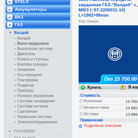
STELS
карданная ГАЗ-"Валдай" с
Аккумуляторы
ММЗ (~57-2200011-10)
L=1982+86mm
ВАЗ
Код товара:
ГАЗ
Валдай
Валдай
Валы карданные
Выхлопная система
Двигатель
Колеса и ступицы
Коробка передач
Оперение
Ось передняя
От 15 700.00
Платформа
Подвеска
Приборы
Стоимость
Рулевое управление
Система охлаждения
Розничная
15 700
Система питания
Мелкооптовая
14 880
Сцепление
Оптовая
13 689
Тормозная система
Применение
Электрооборудование
Подробное описание
ГАЗ 53/3307