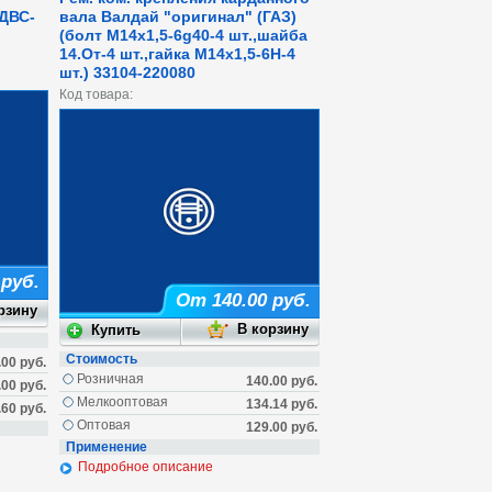
 ДВС-
вала Валдай "оригинал" (ГАЗ)
(болт М14х1,5-6g40-4 шт.,шайба
14.От-4 шт.,гайка М14х1,5-6Н-4
шт.) 33104-220080
Код товара:
 руб.
От 140.00 руб.
Стоимость
.00 руб.
Розничная
140.00 руб.
.00 руб.
Мелкооптовая
134.14 руб.
.60 руб.
Оптовая
129.00 руб.
Применение
Подробное описание