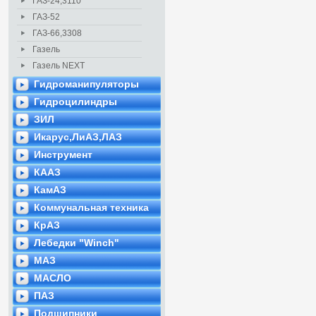
ГАЗ-24,3110
ГАЗ-52
ГАЗ-66,3308
Газель
Газель NEXT
Гидроманипуляторы
Гидроцилиндры
ЗИЛ
Икарус,ЛиАЗ,ЛАЗ
Инструмент
КААЗ
КамАЗ
Коммунальная техника
КрАЗ
Лебедки "Winch"
МАЗ
МАСЛО
ПАЗ
Подшипники