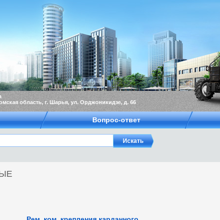
а
омская область, г. Шарья, ул. Орджоникидзе, д. 66
Вопрос-ответ
НЫЕ
Рем. ком. крепления карданного