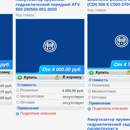
гидравлический передний ATV-
(CDI) 500 К C500-370
800 290500-001-0600
Код товара:
Код товара:
 руб.
От 4 7
От 4 000.00 руб.
Стоимость
Стоимость
Розничная
.00 руб.
Розничная
4 000.00 руб.
Мелкооптовая
.75 руб.
Мелкооптовая
отсутствует
Оптовая
.00 руб.
Оптовая
отсутствует
Применение
Применение
Подробное описание
Подробное описание
Амортизатор пружи
гидравлический задн
Q42B070Y0XCX