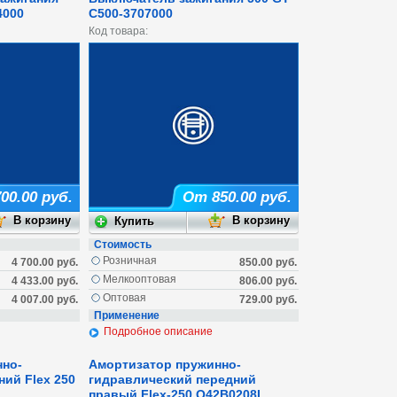
4000
C500-3707000
Код товара:
00.00 руб.
От 850.00 руб.
Стоимость
Розничная
4 700.00 руб.
850.00 руб.
Мелкооптовая
4 433.00 руб.
806.00 руб.
Оптовая
4 007.00 руб.
729.00 руб.
Применение
Подробное описание
нно-
Амортизатор пружинно-
ий Flex 250
гидравлический передний
правый Flex-250 Q42B0208L