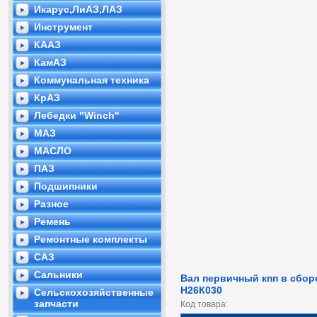
Икарус,ЛиАЗ,ЛАЗ
Инструмент
КААЗ
КамАЗ
Коммунальная техника
КрАЗ
Лебедки "Winch"
МАЗ
МАСЛО
ПАЗ
Подшипники
Разное
Ремень
Ремонтные комплекты
САЗ
Сальники
Вал первичный кпп в сбор
Н26К030
Сельскохозяйственные
запчасти
Код товара: