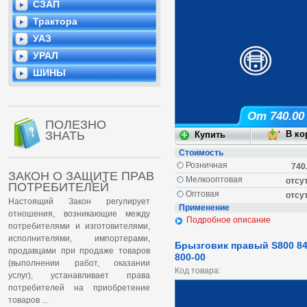
СЗАП
Трактора
УАЗ
УРАЛ
ШИНЫ
От 740.00
ПОЛЕЗНО
ЗНАТЬ
Стоимость
Розничная
740
ЗАКОН О ЗАЩИТЕ ПРАВ
Мелкооптовая
отсу
ПОТРЕБИТЕЛЕЙ
Оптовая
отсу
Настоящий Закон регулирует
Применение
отношения, возникающие между
Подробное описание
потребителями и изготовителями,
исполнителями, импортерами,
Брызговик правый S800 84
продавцами при продаже товаров
800-00
(выполнении работ, оказании
Код товара:
услуг), устанавливает права
потребителей на приобретение
товаров ...