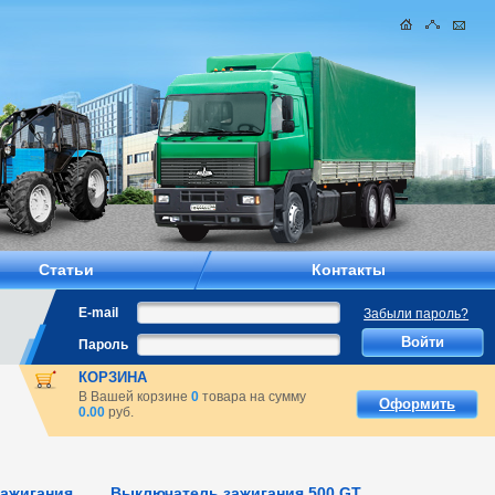
Статьи
Контакты
E-mail
Забыли пароль?
Пароль
КОРЗИНА
В Вашей корзине
0
товара на сумму
Оформить
0.00
руб.
зажигания
Выключатель зажигания 500 GT