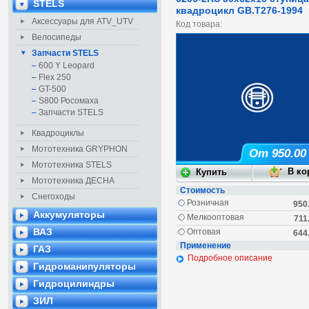
STELS
квадроцикл GB.T276-1994
Аксессуары для ATV_UTV
Код товара:
Велосипеды
Запчасти STELS
600 Y Leopard
Flex 250
GT-500
S800 Росомаха
Запчасти STELS
Квадроциклы
Мототехника GRYPHON
От 950.00
Мототехника STELS
Мототехника ДЕСНА
Стоимость
Снегоходы
Розничная
950
Аккумуляторы
Мелкооптовая
711
ВАЗ
Оптовая
644
Применение
ГАЗ
Подробное описание
Гидроманипуляторы
Гидроцилиндры
ЗИЛ