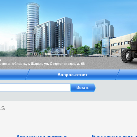
а
омская область, г. Шарья, ул. Орджоникидзе, д. 66
Вопрос-ответ
LS
Амортизатор пружинно-
Блок электронного 