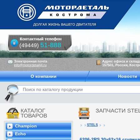
51-888
(49449)
Электронная почта
Адрес офиса и склад
info@motordetal44.ru
157501, Россия, Костр
О компании
Новости
КАТАЛОГ
ЗАПЧАСТИ STE
ТОВАРОВ
STELS
Champion
Echo
6206-2RS 30х62х16 ступица