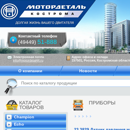
51-888
(49449)
Электронная почта
Адрес офиса и склада
info@motordetal44.ru
157501, Россия, Костромская область
О компании
Новости
КАТАЛОГ
ПРИБОРЫ
ТОВАРОВ
Champion
Echo
23.3829 Датчик давления 