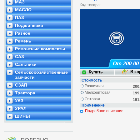
МАЗ
Код товара:
МАСЛО
ПАЗ
Подшипники
Разное
Ремень
Ремонтные комплекты
САЗ
От 200.00
Сальники
Сельскохозяйственные
запчасти
Стоимость
СЗАП
Розничная
200
Трактора
Мелкооптовая
199
Оптовая
191
УАЗ
Применение
УРАЛ
Подробное описание
ШИНЫ