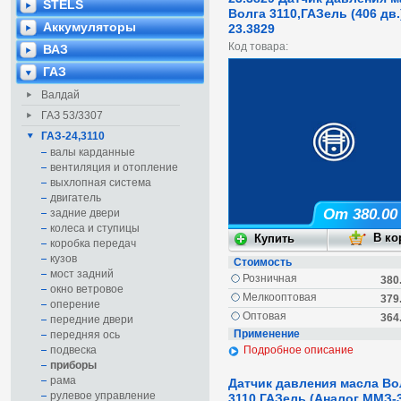
STELS
Волга 3110,ГАЗель (406 дв.
Аккумуляторы
23.3829
Код товара:
ВАЗ
ГАЗ
Валдай
ГАЗ 53/3307
ГАЗ-24,3110
валы карданные
вентиляция и отопление
выхлопная система
двигатель
От 380.00
задние двери
колеса и ступицы
коробка передач
кузов
Стоимость
мост задний
Розничная
380
окно ветровое
Мелкооптовая
379
оперение
Оптовая
364
передние двери
Применение
передняя ось
подвеска
Подробное описание
приборы
рама
Датчик давления масла Во
рулевое управление
3110,ГАЗель (Аналог ММЗ-