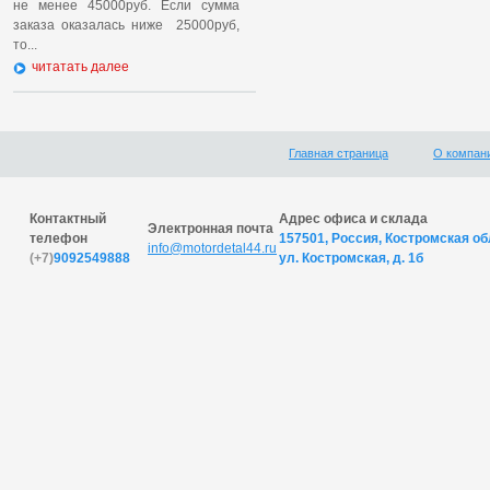
не менее 45000руб. Если сумма
заказа оказалась ниже 25000руб,
то...
читатать далее
Главная страница
О компан
Контактный
Адрес офиса и склада
Электронная почта
телефон
157501, Россия, Костромская обл
info@motordetal44.ru
(+7)
9092549888
ул. Костромская, д. 1б