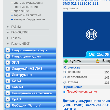
система охлаждения
ЗМЗ 511.3829010-281
система питания
Код товара:
сцепление
тормозная система
электрооборудование
ГАЗ-52
ГАЗ-66,3308
Газель
Газель NEXT
Гидроманипуляторы
От 150.00
Гидроцилиндры
ЗИЛ
Стоимость
Икарус,ЛиАЗ,ЛАЗ
Розничная
150
Инструмент
Мелкооптовая
145
КААЗ
Оптовая
133
КамАЗ
Применение
Подробное описание
Коммунальная техника
КрАЗ
Датчик указ.уровня топли
(70л.1 конт.) Волга 2410,31
Лебедки "Winch"
БМ101Д