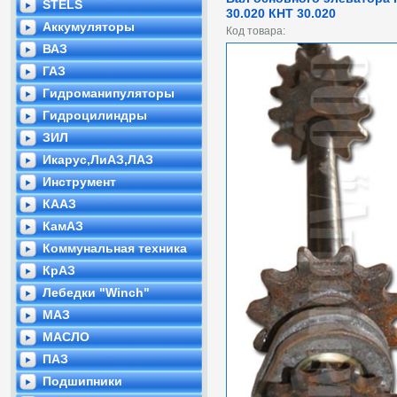
STELS
30.020 КНТ 30.020
Аккумуляторы
Код товара:
ВАЗ
ГАЗ
Гидроманипуляторы
Гидроцилиндры
ЗИЛ
Икарус,ЛиАЗ,ЛАЗ
Инструмент
КААЗ
КамАЗ
Коммунальная техника
КрАЗ
Лебедки "Winch"
МАЗ
МАСЛО
ПАЗ
Подшипники