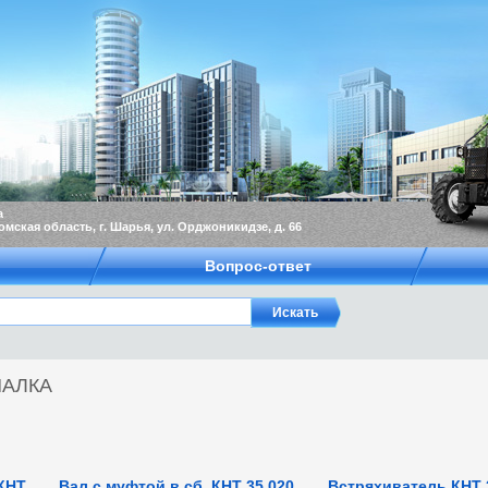
а
омская область, г. Шарья, ул. Орджоникидзе, д. 66
Вопрос-ответ
ПАЛКА
КНТ
Вал с муфтой в сб. КНТ 35.020
Встряхиватель КНТ 