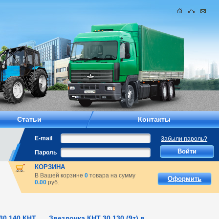
Статьи
Контакты
E-mail
Забыли пароль?
Пароль
КОРЗИНА
В Вашей корзине
0
товара на сумму
Оформить
0.00
руб.
30.140 КНТ
Звездочка КНТ 30.130 (9z) в