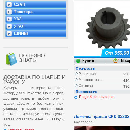
СЗАП
Трактора
УАЗ
УРАЛ
ШИНЫ
От 550.00
ПОЛЕЗНО
ЗНАТЬ
Стоимость
Розничная
550
ДОСТАВКА ПО ШАРЬЕ И
Мелкооптовая
414
РАЙОНУ
Оптовая
396
Курьеры интернет-магазина
Применение
МоторДеталь качественно и в срок,
Подробное описание
доставят товар в любую точку г.
Шарьи абсолютно бесплатно, при
условии, что сумма заказа составит
не менее 45000руб. Если сумма
Ложечка правая СКК-03202
заказа оказалась ниже 25000руб,
Код товара:
то...