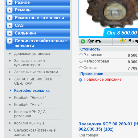
Разное
Ремень
Ремонтные комплекты
САЗ
От 8 500.00
Сальники
Сельскохозяйственные
запчасти
Стоимость
Доильная установка
Розничная
8 500
Запасные части к
Мелкооптовая
8 380
культиваторам
Оптовая
7 709
Запасные части к плугам
Применение
ЗАПАСНЫЕ ЧАСТИ К
Подробное описание
СЕЯЛКАМ
Картофелекопалка
Комбайн "Енисей"
Комбайн "Нива"
Косилка КРН-2,1А
роторная
Косилка КС-Ф-2,1
Звездочка КСР 00.260-01 (
002.030.35) (18z)
Сельскохозяйственные
запчасти
Код товара: