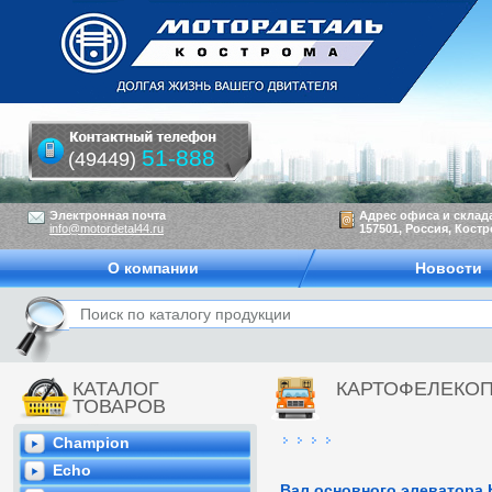
51-888
(49449)
Электронная почта
Адрес офиса и склад
info@motordetal44.ru
157501, Россия, Костр
О компании
Новости
КАТАЛОГ
КАРТОФЕЛЕКО
ТОВАРОВ
Champion
Echo
Вал основного элеватора 