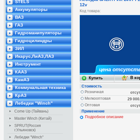
STELS
12v
Аккумуляторы
Код товара:
ВАЗ
ГАЗ
Гидроманипуляторы
Гидроцилиндры
ЗИЛ
Икарус,ЛиАЗ,ЛАЗ
Инструмент
цена отсутст
КААЗ
КамАЗ
Стоимость
Коммунальная техника
Розничная
отсу
КрАЗ
Мелкооптовая
29 000
Лебедки "Winch"
Оптовая
отсу
Come Up (Тайвань)
Применение
Подробное описание
Master Winch (Китай)
SPRUT(Россия
г.Ульяновск)
Лебедки "Winch"