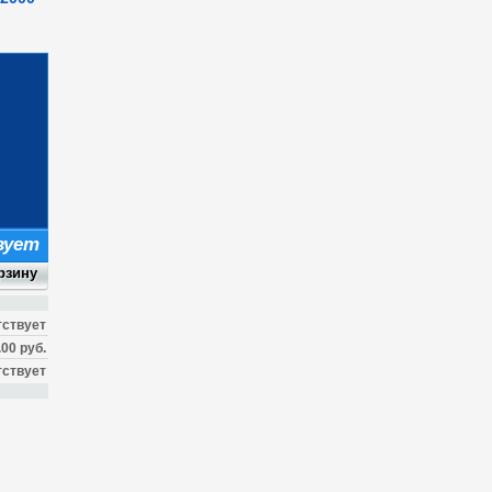
вует
тствует
.00 руб.
тствует