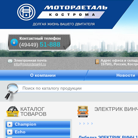
51-888
(49449)
Электронная почта
Адрес офиса и склад
info@motordetal44.ru
157501, Россия, Костр
О компании
Новости
КАТАЛОГ
ЭЛЕКТРИК ВИНЧ
ТОВАРОВ
Champion
Echo
Лебедка ЭЛЕКТРИК ВИНЧ 1