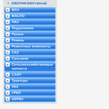
ЭЛЕКТРИК ВИНЧ (Китай)
МАЗ
МАСЛО
ПАЗ
Подшипники
Разное
Ремень
Ремонтные комплекты
САЗ
Сальники
Сельскохозяйственные
запчасти
СЗАП
Трактора
УАЗ
УРАЛ
ШИНЫ