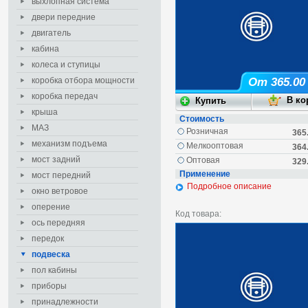
выхлопная система
двери передние
двигатель
кабина
колеса и ступицы
коробка отбора мощности
От 365.00
коробка передач
крыша
Стоимость
МАЗ
Розничная
365
механизм подъема
Мелкооптовая
364
мост задний
Оптовая
329
Применение
мост передний
Подробное описание
окно ветровое
оперение
Код товара:
ось передняя
передок
подвеска
пол кабины
приборы
принадлежности