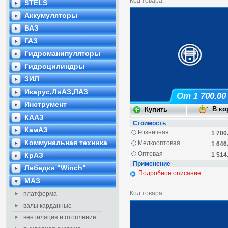
Код товара:
STELS
Аккумуляторы
ВАЗ
ГАЗ
Гидроманипуляторы
Гидроцилиндры
ЗИЛ
Икарус,ЛиАЗ,ЛАЗ
От 1 700.00
Инструмент
КААЗ
Стоимость
КамАЗ
Розничная
1 700
Коммунальная техника
Мелкооптовая
1 646
Оптовая
КрАЗ
1 514
Применение
Лебедки "Winch"
Подробное описание
МАЗ
Код товара:
платформа
валы карданные
вентиляция и отопление