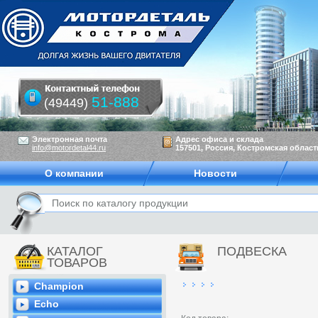
51-888
(49449)
Электронная почта
Адрес офиса и склада
info@motordetal44.ru
157501, Россия, Костромская область
О компании
Новости
КАТАЛОГ
ПОДВЕСКА
ТОВАРОВ
Champion
Echo