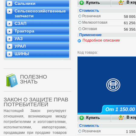
Сальники
Сельскохозяйственные
Стоимость
запчасти
Розничная
58 000
Мелкооптовая
СЗАП
61 250
Оптовая
56 350
Трактора
Применение
УАЗ
Подробное описание
УРАЛ
Код товара:
ШИНЫ
ПОЛЕЗНО
ЗНАТЬ
ЗАКОН О ЗАЩИТЕ ПРАВ
ПОТРЕБИТЕЛЕЙ
От 1 150.00
Настоящий Закон регулирует
отношения, возникающие между
потребителями и изготовителями,
Стоимость
исполнителями, импортерами,
Розничная
1 150
продавцами при продаже товаров