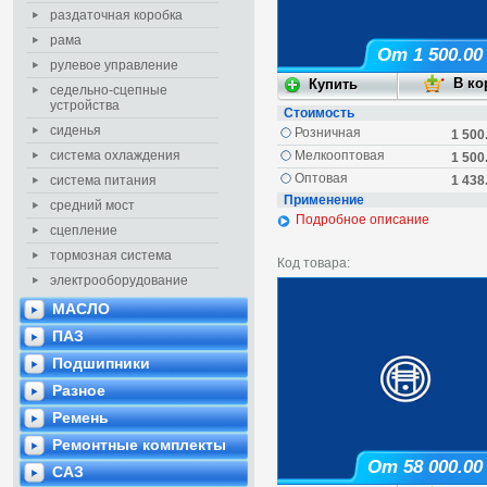
раздаточная коробка
рама
От 1 500.00
рулевое управление
седельно-сцепные
устройства
Стоимость
сиденья
Розничная
1 500
система охлаждения
Мелкооптовая
1 500
Оптовая
система питания
1 438
Применение
средний мост
Подробное описание
сцепление
тормозная система
Код товара:
электрооборудование
МАСЛО
ПАЗ
Подшипники
Разное
Ремень
Ремонтные комплекты
От 58 000.00
САЗ