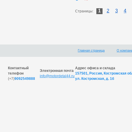
1
2
3
4
Страницы:
Главная страница
О компан
Контактный
Адрес офиса и склада
Электронная почта
телефон
157501, Россия, Костромская обл
info@motordetal44.ru
(+7)
9092549888
ул. Костромская, д. 1б