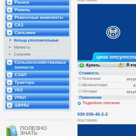
Код товара:
Разное
Ремень
Ремонтные комплекты
САЗ
Сальники
Кольца уплотнительные
Манжеты
Сальники
цена отсутст
Сельскохозяйственные
запчасти
Стоимость
СЗАП
Розничная
отсу
Трактора
Мелкооптовая
4
УАЗ
Оптовая
отсу
УРАЛ
Применение
Подробное описание
ШИНЫ
030-036-46-2-2
Код товара:
ПОЛЕЗНО
ЗНАТЬ