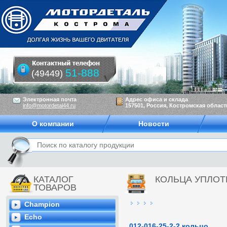
51-888
(49449)
Электронная почта
Адрес офиса и склада
info@motordetal44.ru
157501, Россия, Костромская область
О компании
Новости
КАТАЛОГ
КОЛЬЦА УПЛО
ТОВАРОВ
Champion
Echo
012-016-25-2-2 кольцо