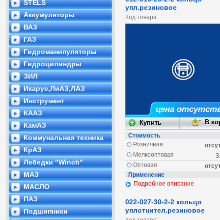
STELS
упл.резиновое
Аккумуляторы
Код товара:
ВАЗ
ГАЗ
Гидроманипуляторы
Гидроцилиндры
ЗИЛ
Икарус,ЛиАЗ,ЛАЗ
Инструмент
цена отсутст
КААЗ
КамАЗ
Стоимость
Коммунальная техника
Розничная
отсу
КрАЗ
Мелкооптовая
3
Лебедки "Winch"
Оптовая
отсу
МАЗ
Применение
Подробное описание
МАСЛО
ПАЗ
022-027-30-2-2 кольцо
уплотнител.резиновое
Подшипники