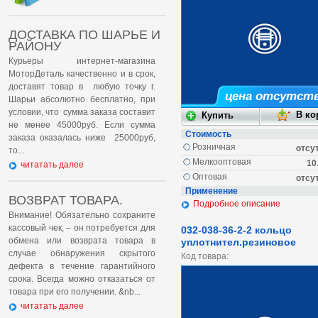
ДОСТАВКА ПО ШАРЬЕ И
РАЙОНУ
Курьеры интернет-магазина
МоторДеталь качественно и в срок,
доставят товар в любую точку г.
цена отсутст
Шарьи абсолютно бесплатно, при
условии, что сумма заказа составит
не менее 45000руб. Если сумма
Стоимость
заказа оказалась ниже 25000руб,
Розничная
отсу
то...
Мелкооптовая
10
читатать далее
Оптовая
отсу
Применение
ВОЗВРАТ ТОВАРА.
Подробное описание
Внимание! Обязательно сохраните
кассовый чек, – он потребуется для
032-038-36-2-2 кольцо
обмена или возврата товара в
уплотнител.резиновое
случае обнаружения скрытого
Код товара:
дефекта в течение гарантийного
срока. Всегда можно отказаться от
товара при его получении. &nb...
читатать далее