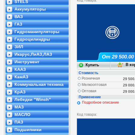
Код товара:
STELS
Аккумуляторы
ВАЗ
ГАЗ
Гидроманипуляторы
Гидроцилиндры
ЗИЛ
Икарус,ЛиАЗ,ЛАЗ
От 29 500.00
Инструмент
КААЗ
Стоимость
КамАЗ
Розничная
29 500
Коммунальная техника
Мелкооптовая
29 000
Оптовая
КрАЗ
29 000
Применение
Лебедки "Winch"
Подробное описание
МАЗ
МАСЛО
Код товара:
ПАЗ
Подшипники