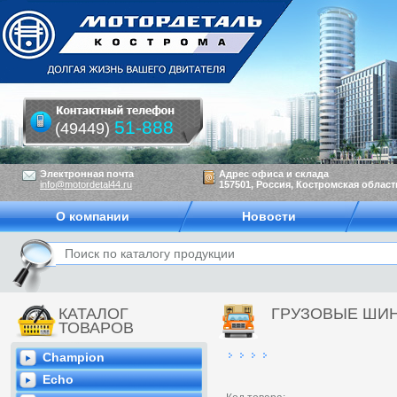
51-888
(49449)
Электронная почта
Адрес офиса и склада
info@motordetal44.ru
157501, Россия, Костромская область
О компании
Новости
КАТАЛОГ
ГРУЗОВЫЕ ШИ
ТОВАРОВ
Champion
Echo