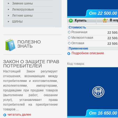
Зимние шины
Легкогрузовые
От 22 500.00
Летние шины
ШИНЫ
Стоимость
Розничная
22 500
Мелкооптовая
22 500
ПОЛЕЗНО
Оптовая
22 500
ЗНАТЬ
Применение
Подробное описание
ЗАКОН О ЗАЩИТЕ ПРАВ
Код товара:
ПОТРЕБИТЕЛЕЙ
Настоящий Закон регулирует
отношения, возникающие между
потребителями и изготовителями,
исполнителями, импортерами,
продавцами при продаже товаров
(выполнении работ, оказании
услуг), устанавливает права
потребителей на приобретение
товаров ...
От 16 650.00
читатать далее