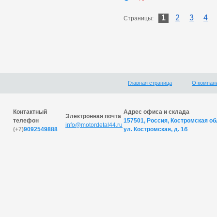
1
2
3
4
Страницы:
Главная страница
О компан
Контактный
Адрес офиса и склада
Электронная почта
телефон
157501, Россия, Костромская обл
info@motordetal44.ru
(+7)
9092549888
ул. Костромская, д. 1б