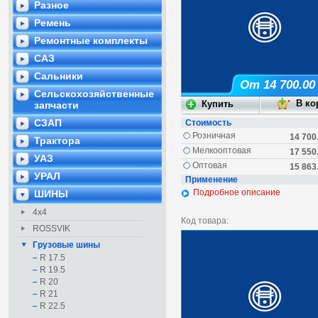
Разное
Ремень
Ремонтные комплекты
САЗ
Сальники
От 14 700.00
Сельскохозяйственные
запчасти
СЗАП
Стоимость
Розничная
14 700
Трактора
Мелкооптовая
17 550
УАЗ
Оптовая
15 863
УРАЛ
Применение
Подробное описание
ШИНЫ
4х4
Код товара:
ROSSVIK
Грузовые шины
R 17.5
R 19.5
R 20
R 21
R 22.5