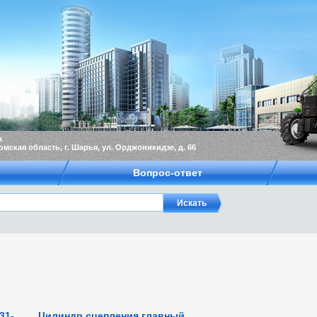
а
омская область, г. Шарья, ул. Орджоникидзе, д. 66
Вопрос-ответ
31-
Цилиндр сцепления главный