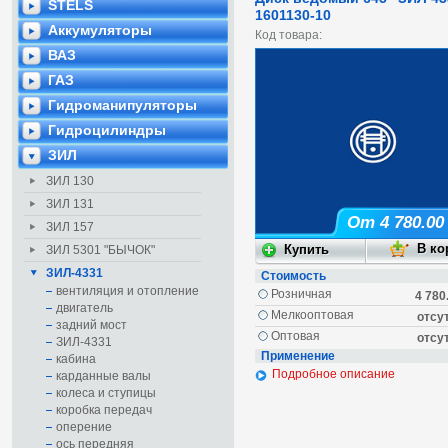
STELS
1601130-10
Аккумуляторы
Код товара:
ВАЗ
ГАЗ
Гидроманипуляторы
Гидроцилиндры
ЗИЛ
ЗИЛ 130
ЗИЛ 131
От 4 780.00
ЗИЛ 157
ЗИЛ 5301 "БЫЧОК"
ЗИЛ-4331
Стоимость
вентиляция и отопление
Розничная
4 780
двигатель
Мелкооптовая
отсу
задний мост
Оптовая
отсу
ЗИЛ-4331
Применение
кабина
Подробное описание
карданные валы
колеса и ступицы
коробка передач
оперение
ось передняя