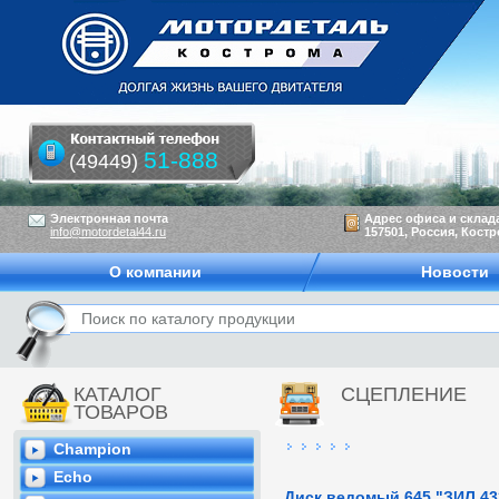
51-888
(49449)
Электронная почта
Адрес офиса и склад
info@motordetal44.ru
157501, Россия, Костр
О компании
Новости
КАТАЛОГ
СЦЕПЛЕНИЕ
ТОВАРОВ
Champion
Echo
Диск ведомый 645 "ЗИЛ 43