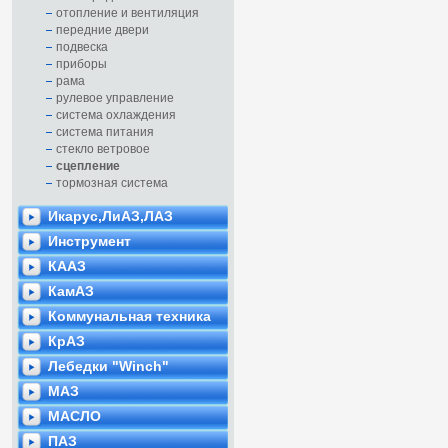
отопление и вентиляция
передние двери
подвеска
приборы
рама
рулевое управление
система охлаждения
система питания
стекло ветровое
сцепление
тормозная система
Икарус,ЛиАЗ,ЛАЗ
Инструмент
КААЗ
КамАЗ
Коммунальная техника
КрАЗ
Лебедки "Winch"
МАЗ
МАСЛО
ПАЗ