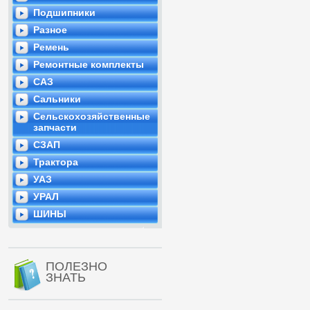
Подшипники
Разное
Ремень
Ремонтные комплекты
САЗ
Сальники
Сельскохозяйственные
запчасти
СЗАП
Трактора
УАЗ
УРАЛ
ШИНЫ
ПОЛЕЗНО
ЗНАТЬ