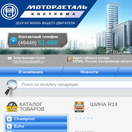
51-888
(49449)
Электронная почта
Адрес офиса и склада
info@motordetal44.ru
157501, Россия, Костромская область
О компании
Новости
КАТАЛОГ
ШИНА R14
ТОВАРОВ
Champion
Echo