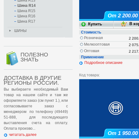
Шина R13
Шина R14
Шина R15
От 2 200.00
Шина R16
Шина R17
ШИНЫ
Стоимость
Розничная
2 200
Мелкооптовая
2 075
Оптовая
2 217
ПОЛЕЗНО
Применение
ЗНАТЬ
Подробное описание
Код товара:
ДОСТАВКА В ДРУГИЕ
РЕГИОНЫ РОССИИ.
Вы выбираете необходимый Вам
товар на нашем сайте и там же
оформляете заказ (см пункт 1.), или
согласовываете заказ с
менеджером по телефону (49449)
51-888, для последующего
выставления счета на оплату.
Оплата произво...
От 1 950.00
читатать далее