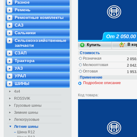
Разное
Ремень
Ремонтные комплекты
САЗ
Сальники
От 2 050.00
Сельскохозяйственные
запчасти
СЗАП
Стоимость
Розничная
2 050
Трактора
Мелкооптовая
2 042
УАЗ
Оптовая
1 953
УРАЛ
Применение
Подробное описание
ШИНЫ
4х4
Код товара:
ROSSVIK
Грузовые шины
Зимние шины
Легкогрузовые
Летние шины
Шина R12