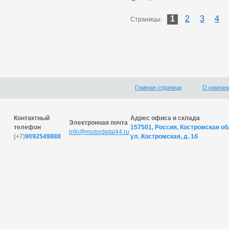
1
2
3
4
Страницы:
Главная страница
О компан
Контактный
Адрес офиса и склада
Электронная почта
телефон
157501, Россия, Костромская обл
info@motordetal44.ru
(+7)
9092549888
ул. Костромская, д. 1б