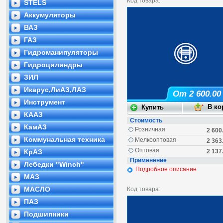
Код товара:
STELS
Аккумуляторы
ВАЗ
ГАЗ
Гидроманипуляторы
Гидроцилиндры
ЗИЛ
Икарус,ЛиАЗ,ЛАЗ
От 2 600.00
Инструмент
КААЗ
Стоимость
КамАЗ
Розничная
2 600
Коммунальная техника
Мелкооптовая
2 363
Оптовая
КрАЗ
2 137
Применение
Лебедки "Winch"
Подробное описание
МАЗ
МАСЛО
Код товара:
ПАЗ
Подшипники