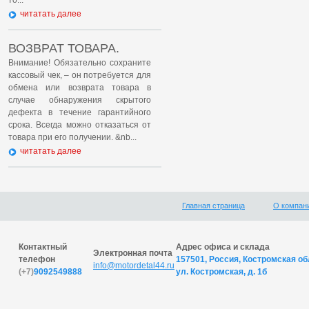
то...
читатать далее
ВОЗВРАТ ТОВАРА.
Внимание! Обязательно сохраните
кассовый чек, – он потребуется для
обмена или возврата товара в
случае обнаружения скрытого
дефекта в течение гарантийного
срока. Всегда можно отказаться от
товара при его получении. &nb...
читатать далее
Главная страница
О компан
Контактный
Адрес офиса и склада
Электронная почта
телефон
157501, Россия, Костромская обл
info@motordetal44.ru
(+7)
9092549888
ул. Костромская, д. 1б