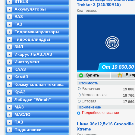
STELS
Trekker 2 (315/80R15)
Аккумуляторы
Код товара:
ВАЗ
ГАЗ
Гидроманипуляторы
Гидроцилиндры
ЗИЛ
Икарус,ЛиАЗ,ЛАЗ
Инструмент
От 19 800.00
КААЗ
КамАЗ
Стоимость
Коммунальная техника
Розничная
19 800
КрАЗ
Мелкооптовая
19 760
Лебедки "Winch"
Оптовая
17 860
МАЗ
Применение
Подробное описание
МАСЛО
ПАЗ
Шина 36x12,5x16 Crocodile
Xtreme
Подшипники