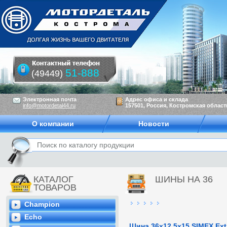
51-888
(49449)
Электронная почта
Адрес офиса и склада
info@motordetal44.ru
157501, Россия, Костромская область
О компании
Новости
КАТАЛОГ
ШИНЫ НА 36
ТОВАРОВ
Champion
Echo
Шина 36x12,5x15 SIMEX Ex