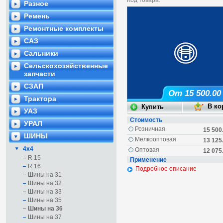
Код товара:
Разное
Ремень
Ремонтные комплекты
САЗ
Сальники
Сельскохозяйственные
запчасти
СЗАП
От 15 500.00
Трактора
УАЗ
Стоимость
УРАЛ
Розничная
15 500
ШИНЫ
Мелкооптовая
13 125
4х4
Оптовая
12 075
R 15
Применение
R 16
Подробное описание
Шины на 31
Шины на 32
Шины на 33
Шины на 35
Шины на 36
Шины на 37