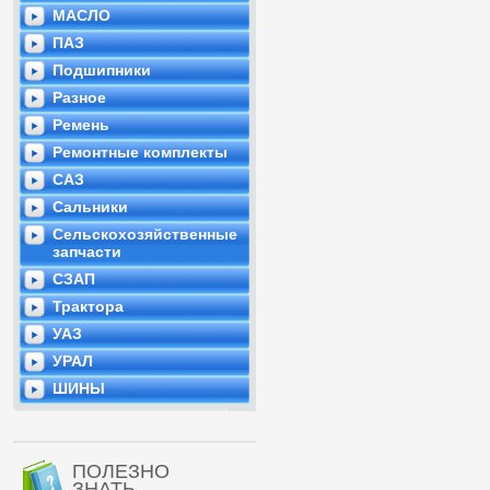
МАСЛО
ПАЗ
Подшипники
Разное
Ремень
Ремонтные комплекты
САЗ
Сальники
Сельскохозяйственные
запчасти
СЗАП
Трактора
УАЗ
УРАЛ
ШИНЫ
ПОЛЕЗНО
ЗНАТЬ