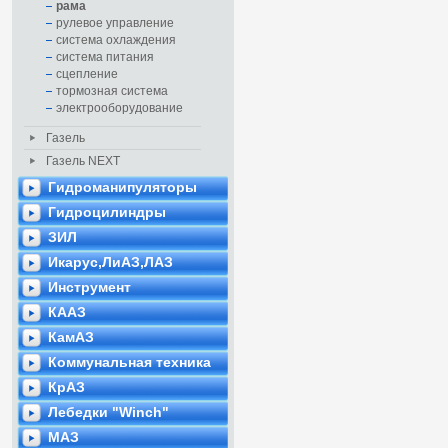
рама
рулевое управление
система охлаждения
система питания
сцепление
тормозная система
электрооборудование
Газель
Газель NEXT
Гидроманипуляторы
Гидроцилиндры
ЗИЛ
Икарус,ЛиАЗ,ЛАЗ
Инструмент
КААЗ
КамАЗ
Коммунальная техника
КрАЗ
Лебедки "Winch"
МАЗ