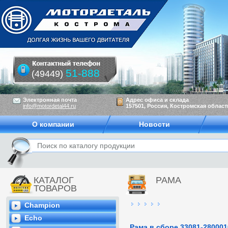
51-888
(49449)
Электронная почта
Адрес офиса и склада
info@motordetal44.ru
157501, Россия, Костромская область
О компании
Новости
КАТАЛОГ
РАМА
ТОВАРОВ
Champion
Echo
Рама в сборе 33081-280001