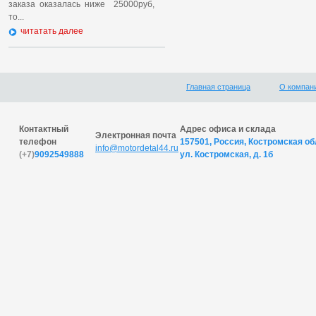
заказа оказалась ниже 25000руб,
то...
читатать далее
Главная страница
О компан
Контактный
Адрес офиса и склада
Электронная почта
телефон
157501, Россия, Костромская обл
info@motordetal44.ru
(+7)
9092549888
ул. Костромская, д. 1б