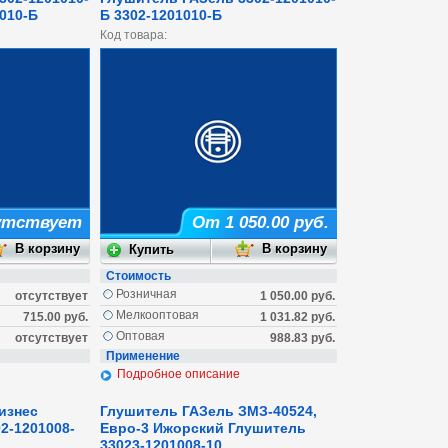
1010-Б
Б 3302-1201010-Б
Код товара:
утствует
От 1 050.00 руб.
Стоимость
Розничная
отсутствует
1 050.00 руб.
Мелкооптовая
715.00 руб.
1 031.82 руб.
Оптовая
отсутствует
988.83 руб.
Применение
Подробное описание
изнес
Глушитель ГАЗель ЗМЗ-40524,
2-1201008-
Евро-3 Ижорский Глушитель
33023-1201008-10