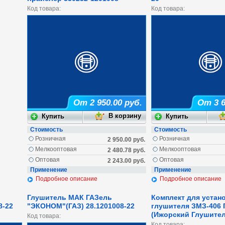
Код товара:
Код товара:
От 2 950.00 руб.
От 3 6
Стоимость
Стоимость
Розничная
Розничная
2 950.00 руб.
Мелкооптовая
Мелкооптовая
2 480.78 руб.
Оптовая
Оптовая
2 243.00 руб.
Применение
Применение
Подробное описание
Подробное описание
Глушитель МАК ГАЗель
Комплект для устан
8-22
"ЭКОНОМ"(ГАЗ) 28.1201008-22
глушителя ЗМЗ-406 
(Ижорский Глушител
Код товара:
Код товара: