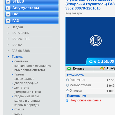
STELS
(Ижорский глушитель) ГА
Аккумуляторы
3302 33078-1201010
Код товара:
ВАЗ
ГАЗ
Валдай
ГАЗ 53/3307
ГАЗ-24,3110
ГАЗ-52
ГАЗ-66,3308
Газель
От 1 150.00
боковина
вентиляция и отопление
выхлопная система
Газель
Стоимость
двери задние
Розничная
1 150
двери передние
Мелкооптовая
1 049
двигатель
Оптовая
1 006
домкраты и ключи
Применение
карданные валы
Подробное описание
колеса и ступицы
коробка передач
крыша
кузов