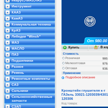
Икарус,ЛиАЗ,ЛАЗ
Инструмент
КААЗ
КамАЗ
Коммунальная техника
КрАЗ
Лебедки "Winch"
От 980.00
МАЗ
МАСЛО
Стоимость
ПАЗ
Розничная
980
Подшипники
Мелкооптовая
979
Разное
Оптовая
938
Ремень
Применение
Подробное описание
Ремонтные комплекты
САЗ
Кронштейн глушителя к-т
Сальники
ГАЗель 33021-1203039/4301
Сельскохозяйственные
120306
запчасти
Код товара:
СЗАП