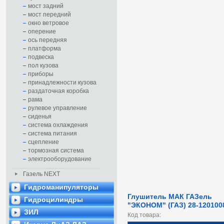
мост задний
мост передний
окно ветровое
оперение
ось передняя
платформа
подвеска
пол кузова
приборы
принадлежности кузова
раздаточная коробка
рама
рулевое управление
сиденья
система охлаждения
система питания
сцепление
тормозная система
электрооборудование
Газель NEXT
Гидроманипуляторы
Глушитель МАК ГАЗель
Гидроцилиндры
"ЭКОНОМ" (ГАЗ) 28-120100
ЗИЛ
Код товара: