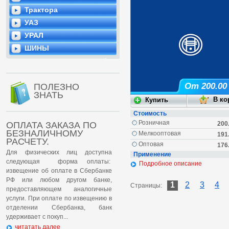
Трактора
УАЗ
УРАЛ
ШИНЫ
От 200.00
ПОЛЕЗНО
ЗНАТЬ
Стоимость
Розничная
ОПЛАТА ЗАКАЗА ПО
200
БЕЗНАЛИЧНОМУ
Мелкооптовая
191
РАСЧЕТУ.
Оптовая
176
Для физических лиц доступна
Применение
следующая форма оплаты:
Подробное описание
извещение об оплате в Сбербанке
РФ или любом другом банке,
1
2
3
4
Страницы:
предоставляющем аналогичные
услуги. При оплате по извещению в
отделении Сбербанка, банк
удерживает с покуп...
читатать далее