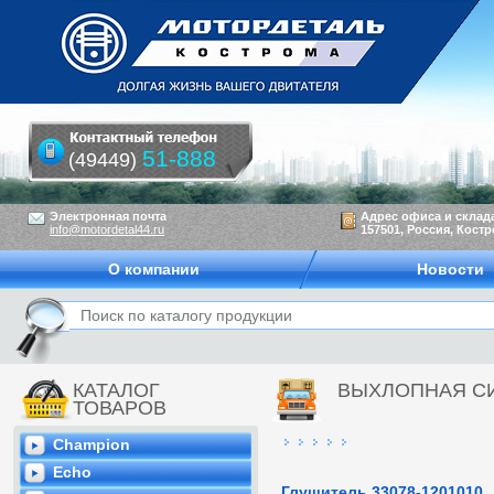
51-888
(49449)
Электронная почта
Адрес офиса и склад
info@motordetal44.ru
157501, Россия, Костр
О компании
Новости
КАТАЛОГ
ВЫХЛОПНАЯ С
ТОВАРОВ
Champion
Echo
Глушитель 33078-1201010